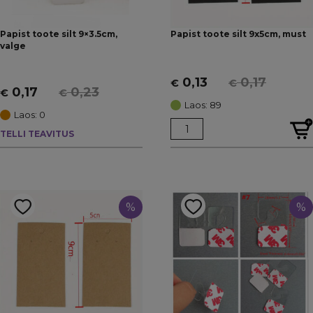
Papist toote silt 9×3.5cm,
Papist toote silt 9x5cm, must
valge
0,13
0,17
€
€
Algne
Current
0,17
0,23
€
€
Algne
Current
hind
price
Laos: 89
hind
price
Laos: 0
oli:
is:
oli:
is:
TELLI TEAVITUS
€ 0,17.
€ 0,13.
€ 0,23.
€ 0,17.
%
%