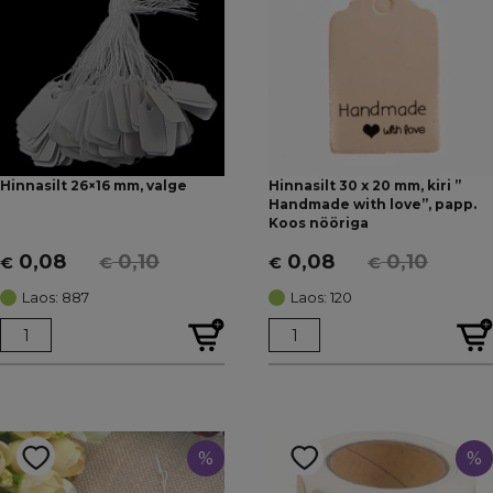
Hinnasilt 26×16 mm, valge
Hinnasilt 30 x 20 mm, kiri ”
Handmade with love”, papp.
Koos nööriga
0,08
0,10
0,08
0,10
€
€
€
€
Algne
Current
Algne
Current
hind
price
hind
price
Laos: 887
Laos: 120
oli:
is:
oli:
is:
€ 0,10.
€ 0,08.
€ 0,10.
€ 0,08.
%
%