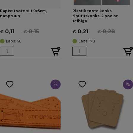
Papist toote silt 9x5cm,
Plastik toote konks-
nat.pruun
riputuskonks, 2 poolse
teibiga
0,11
0,15
0,21
0,28
€
€
€
€
Algne
Current
Algne
Current
hind
price
hind
price
Laos: 40
Laos: 170
oli:
is:
oli:
is:
€ 0,15.
€ 0,11.
€ 0,28.
€ 0,21.
%
%