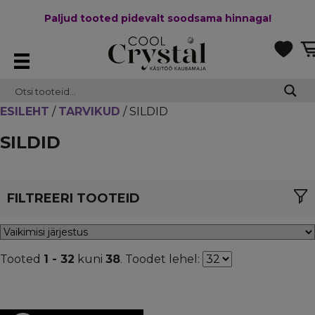
Paljud tooted pidevalt soodsama hinnaga!
ESILEHT
/
TARVIKUD
/ SILDID
SILDID
FILTREERI TOOTEID
KATEGOORIAD
Tooted
1 - 32
kuni
38
. Toodet lehel:
Tarvikud
(38)
[+]
SAADAVUS
Laos
(33)