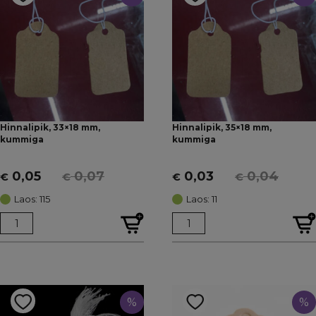
Hinnalipik, 33×18 mm,
Hinnalipik, 35×18 mm,
kummiga
kummiga
0,05
0,07
0,03
0,04
€
€
€
€
Algne
Current
Algne
Current
hind
price
hind
price
Laos: 115
Laos: 11
oli:
is:
oli:
is:
€ 0,07.
€ 0,05.
€ 0,04.
€ 0,03.
%
%