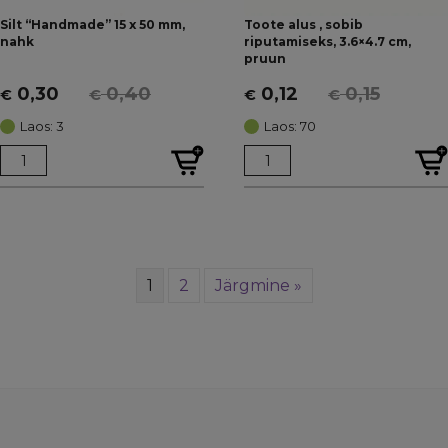
Silt “Handmade” 15 x 50 mm,
Toote alus , sobib
nahk
riputamiseks, 3.6×4.7 cm,
pruun
0,30
0,40
0,12
0,15
€
€
€
€
Algne
Current
Algne
Current
hind
price
hind
price
Laos: 3
Laos: 70
oli:
is:
oli:
is:
€ 0,40.
€ 0,30.
€ 0,15.
€ 0,12.
1
2
Järgmine »