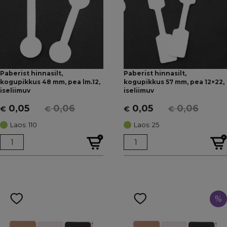
Paberist hinnasilt,
Paberist hinnasilt,
kogupikkus 48 mm, pea lm.12,
kogupikkus 57 mm, pea 12×22,
iseliimuv
iseliimuv
0,05
0,06
0,05
0,06
€
€
€
€
Algne
Current
Algne
Current
hind
price
hind
price
Laos: 110
Laos: 25
oli:
is:
oli:
is:
€ 0,06.
€ 0,05.
€ 0,06.
€ 0,05.
%