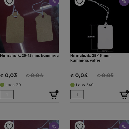
%
%
Hinnalipik, 25×15 mm, kummiga
Hinnalipik, 25×15 mm,
kummiga, valge
0,03
0,04
0,04
0,05
€
€
€
€
Algne
Current
Algne
Current
hind
price
hind
price
Laos: 30
Laos: 340
oli:
is:
oli:
is:
€ 0,04.
€ 0,03.
€ 0,05.
€ 0,04.
%
%