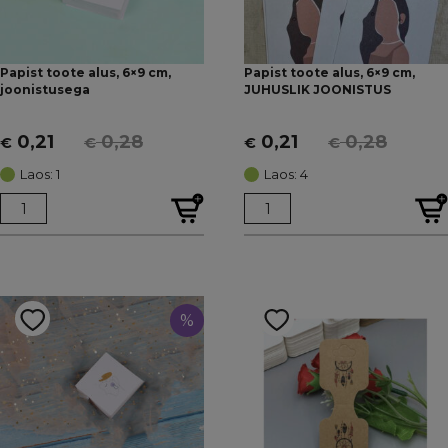
Papist toote alus, 6×9 cm,
Papist toote alus, 6×9 cm,
joonistusega
JUHUSLIK JOONISTUS
0,21
0,28
0,21
0,28
€
€
€
€
Algne
Current
Algne
Current
hind
price
hind
price
Laos: 1
Laos: 4
oli:
is:
oli:
is:
€ 0,28.
€ 0,21.
€ 0,28.
€ 0,21.
%