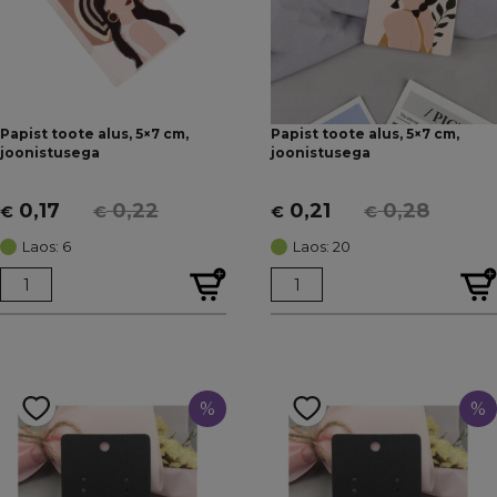
Papist toote alus, 5×7 cm,
Papist toote alus, 5×7 cm,
joonistusega
joonistusega
0,17
0,22
0,21
0,28
€
€
€
€
Algne
Current
Algne
Current
hind
price
hind
price
Laos: 6
Laos: 20
oli:
is:
oli:
is:
€ 0,22.
€ 0,17.
€ 0,28.
€ 0,21.
%
%