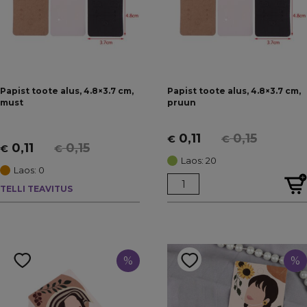
Papist toote alus, 4.8×3.7 cm,
Papist toote alus, 4.8×3.7 cm,
must
pruun
0,11
0,15
€
€
Algne
Current
0,11
0,15
€
€
Algne
Current
hind
price
Laos: 20
hind
price
Laos: 0
oli:
is:
oli:
is:
TELLI TEAVITUS
€ 0,15.
€ 0,11.
€ 0,15.
€ 0,11.
%
%