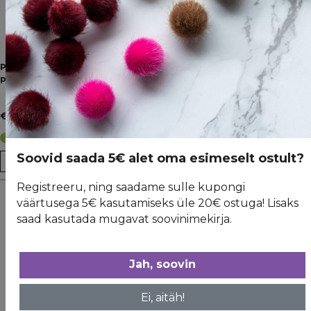
Papist toote alus, 6.5x5cm,
Papist toote alus, 6.5x5cm,
pruun
pruun
0,22
0,29
0,22
0,29
€
€
€
€
Algne
Current
Algne
Current
hind
price
hind
price
Laos: 50
Laos: 50
oli:
is:
oli:
is:
Soovid saada 5€ alet oma esimeselt ostult?
€ 0,29.
€ 0,22.
€ 0,29.
€ 0,22.
Registreeru, ning saadame sulle kupongi
väärtusega 5€ kasutamiseks üle 20€ ostuga! Lisaks
saad kasutada mugavat soovinimekirja.
%
%
Jah, soovin
Ei, aitäh!