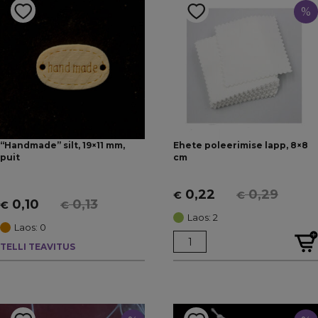
Otsas
(5)
%
“Handmade” silt, 19×11 mm,
Ehete poleerimise lapp, 8×8
puit
cm
0,22
0,29
€
€
Algne
Current
0,10
0,13
€
€
Algne
Current
hind
price
Laos: 2
hind
price
Laos: 0
oli:
is:
oli:
is:
TELLI TEAVITUS
€ 0,29.
€ 0,22.
€ 0,13.
€ 0,10.