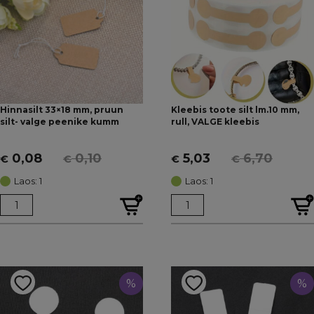
Hinnasilt 33×18 mm, pruun
Kleebis toote silt lm.10 mm,
silt- valge peenike kumm
rull, VALGE kleebis
0,08
0,10
5,03
6,70
€
€
€
€
Algne
Current
Algne
Current
hind
price
hind
price
Laos: 1
Laos: 1
oli:
is:
oli:
is:
€ 0,10.
€ 0,08.
€ 6,70.
€ 5,03.
%
%