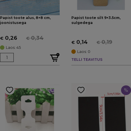
Papist toote alus, 8×8 cm,
Papist toote silt 9×3.5cm,
joonistusega
sulgedega
0,26
0,34
€
€
Algne
Current
0,14
0,19
€
€
Algne
Current
hind
price
Laos: 45
hind
price
Laos: 0
oli:
is:
oli:
is:
TELLI TEAVITUS
€ 0,34.
€ 0,26.
€ 0,19.
€ 0,14.
%