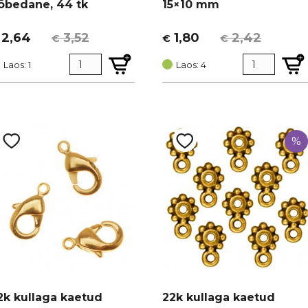
õbedane, 44 tk
15×10 mm
2,64
3,52
1,80
2,42
€
€
€
lgne
urrent
Algne
Current
ind
rice
hind
price
Laos: 1
Laos: 4
i:
:
oli:
is:
3,52.
 2,64.
€ 2,42.
€ 1,80.
%
2k kullaga kaetud
22k kullaga kaetud