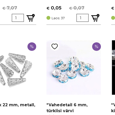
7,07
0,05
0,07
€
€
€
€
Algne
Current
A
C
hind
price
h
p
Laos: 37
oli:
is:
ol
is
€ 0,07.
€ 0,05.
€
€ 
%
%
x 22 mm, metall,
*Vahedetail 6 mm,
*
türkiisi värvi
k