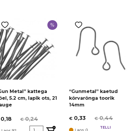
%
Gun Metal” kattega
“Gunmetal” kaetud
õel, 5.2 cm, lapik ots, 21
kõrvarõnga toorik
auge
14mm
0,33
0,44
0,18
0,24
€
€
€
Algne
Current
lgne
urrent
hind
price
TELLI
ind
rice
Laos: 0
Laos: 92