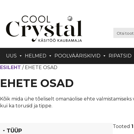
UUS
HELMED
POOLVÄÄRISKIVID
RIPATSID
ESILEHT
/ EHETE OSAD
EHETE OSAD
Kõik mida ühe tõeliselt omanäolise ehte valmistamiseks va
kui ka torusid ja tippe.
Tooted
1
TÜÜP