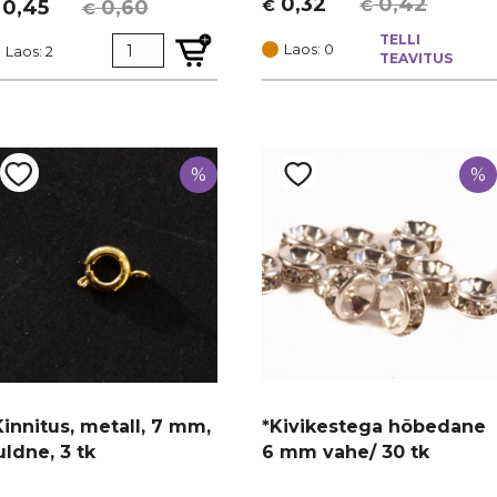
0,32
0,42
0,45
0,60
€
€
€
Algne
Current
lgne
urrent
hind
price
TELLI
ind
rice
Laos: 0
Laos: 2
TEAVITUS
oli:
is:
i:
:
€ 0,42.
€ 0,32.
 0,60.
 0,45.
%
%
Kinnitus, metall, 7 mm,
*Kivikestega hõbedane
uldne, 3 tk
6 mm vahe/ 30 tk