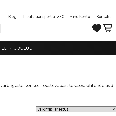
Blogi
Tasuta transport al. 35€
Minu konto
Kontakt
TED
JÕULUD
 kõrvarõngaste konkse, roostevabast terasest ehtenõelasid