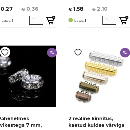
0,27
0,36
1,58
2,10
€
€
€
lgne
urrent
Algne
Current
ind
rice
hind
price
Laos: 1
Laos: 1
i:
:
oli:
is:
 0,36.
0,27.
€ 2,10.
€ 1,58.
%
%
Vahehelmes
2 realine kinnitus,
ivikestega 7 mm,
kaetud kuldse värviga