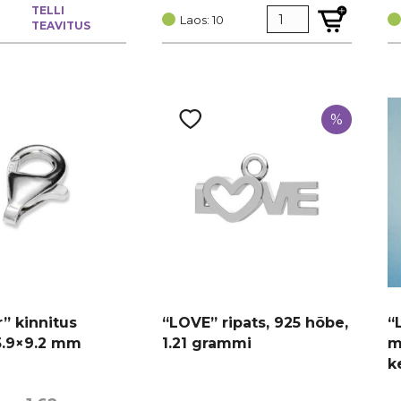
TELLI
hind
price
h
p
Laos: 10
TEAVITUS
oli:
is:
ol
is
€ 0,85.
€ 0,64.
€ 
€
%
” kinnitus
“LOVE” ripats, 925 hõbe,
“
5.9×9.2 mm
1.21 grammi
m
k