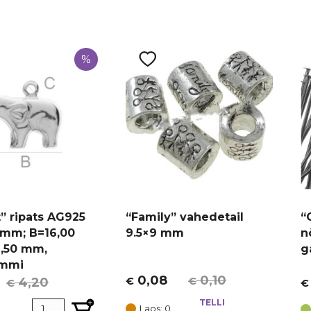
%
” ripats AG925
“Family” vahedetail
“
 mm; B=16,00
9.5×9 mm
n
,50 mm,
g
ammi
0,08
0,10
4,20
€
€
€
€
Algne
Current
A
C
hind
price
TELLI
h
p
Laos: 0