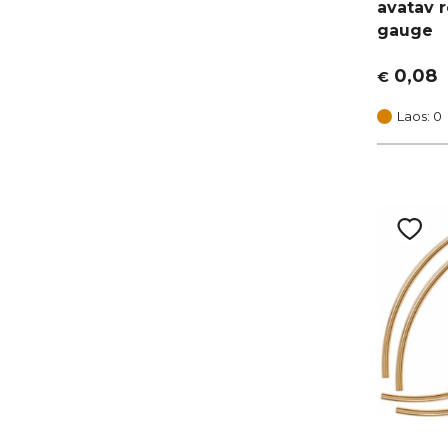
avatav 
gauge
0,08
€
Algne
Current
hind
price
Laos: 0
oli:
is:
€ 0,10.
€ 0,08.