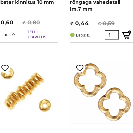
obster kinnitus 10 mm
rõngaga vahedetail
lm.7 mm
0,60
0,80
€
0,44
0,59
€
€
lgne
urrent
Algne
Current
ind
rice
TELLI
hind
price
Laos: 0
Laos: 15
TEAVITUS
i:
:
oli:
is:
 0,80.
 0,60.
€ 0,59.
€ 0,44.