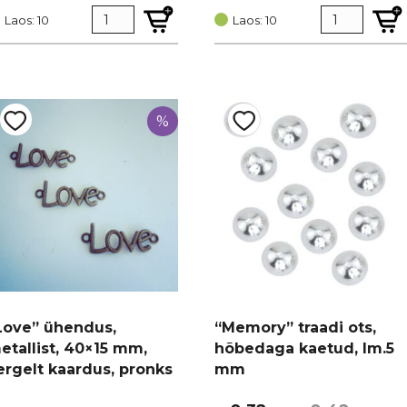
ind
rice
hind
price
Laos: 10
Laos: 10
i:
:
oli:
is:
0,85.
 0,64.
€ 0,24.
€ 0,18.
%
Love” ühendus,
“Memory” traadi ots,
etallist, 40×15 mm,
hõbedaga kaetud, lm.5
ergelt kaardus, pronks
mm