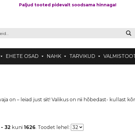
Paljud tooted pidevalt soodsama hinnaga!
EHETE OSAD
NAHK
TARVIKUD
VALMISTOO
ja on – leiad just siit! Valikus on nii hõbedast- kullast
 - 32
kuni
1626
. Toodet lehel: