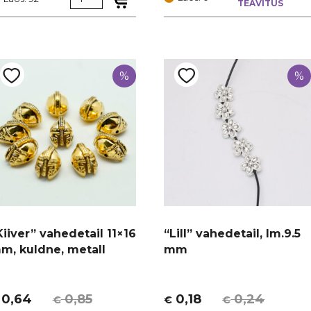
TEAVITUS
oli:
is:
i:
:
€ 0,44.
€ 0,33.
 0,24.
0,18.
%
%
Kiiver” vahedetail 11×16
“Lill” vahedetail, lm.9.5
m, kuldne, metall
mm
0,64
0,85
0,18
0,24
€
€
€
lgne
urrent
Algne
Current