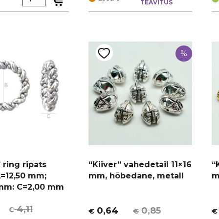
TEAVITUS
oli:
is:
ol
is
€ 0,10.
€ 0,08.
€
€ 
%
ring ripats
“Kiiver” vahedetail 11×16
“
=12,50 mm ;
mm, hõbedane, metall
m
mm: C=2,00 mm
4,11
€
0,64
0,85
€
€
€
Algne
Current
A
C