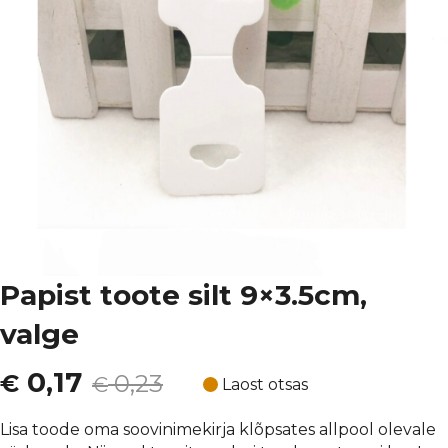
Papist toote silt 9×3.5cm,
valge
Algne
Current
0,17
€
0,23
€
Laost otsas
hind
price
Lisa toode oma soovinimekirja klõpsates allpool olevale