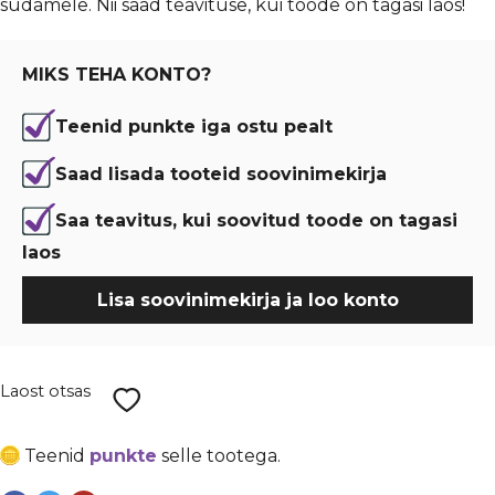
südamele. Nii saad teavituse, kui toode on tagasi laos!
oli:
is:
€ 0,23.
€ 0,17.
MIKS TEHA KONTO?
Teenid punkte iga ostu pealt
Saad lisada tooteid soovinimekirja
Saa teavitus, kui soovitud toode on tagasi
laos
Lisa soovinimekirja ja loo konto
Laost otsas
Teenid
punkte
selle tootega.