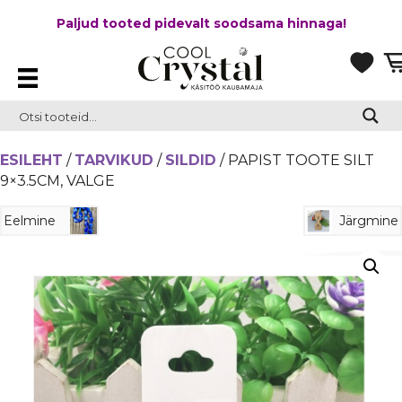
Paljud tooted pidevalt soodsama hinnaga!
ESILEHT
/
TARVIKUD
/
SILDID
/ PAPIST TOOTE SILT
9×3.5CM, VALGE
Eelmine
Järgmine