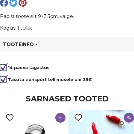
Papist toote silt 9×3.5cm, valge.
Kogus: 1 tükk
TOOTEINFO
Tootekood
80846
14 päeva tagastus
Tasuta transport tellimusele üle 35€
SARNASED TOOTED
%
%