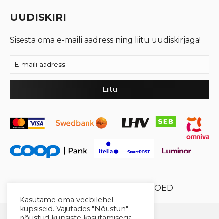
UUDISKIRI
Sisesta oma e-maili aadress ning liitu uudiskirjaga!
© 2026 Cool Crystal OÜ //
XYSUM E-POED
Kasutame oma veebilehel
küpsiseid. Vajutades "Nõustun"
nõustud küpsiste kasutamisega.