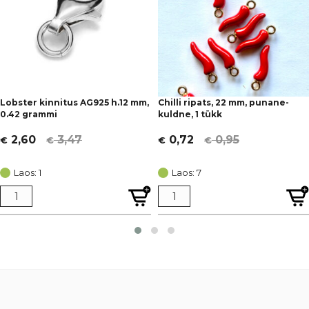
Lobster kinnitus AG925 h.12 mm,
Chilli ripats, 22 mm, punane-
0.42 grammi
kuldne, 1 tükk
3,47
0,95
2,60
0,72
€
€
€
€
Algne
Current
Algne
Current
hind
price
hind
price
Laos: 1
Laos: 7
oli:
is:
oli:
is:
€ 3,47.
€ 2,60.
€ 0,95.
€ 0,72.