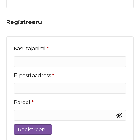
Registreeru
Nõutud
Kasutajanimi
*
Nõutud
E-posti aadress
*
Nõutud
Parool
*
Registreeru