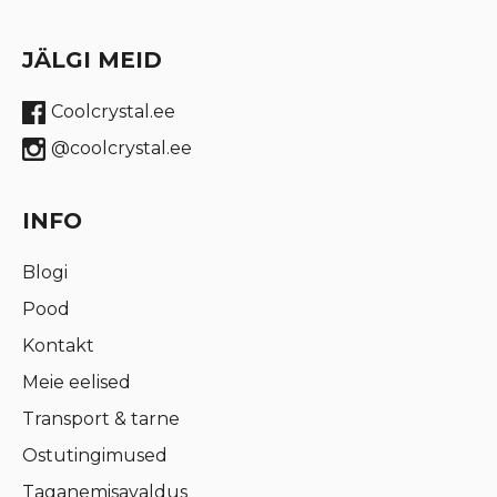
JÄLGI MEID
Coolcrystal.ee
@coolcrystal.ee
INFO
Blogi
Pood
Kontakt
Meie eelised
Transport & tarne
Ostutingimused
Taganemisavaldus