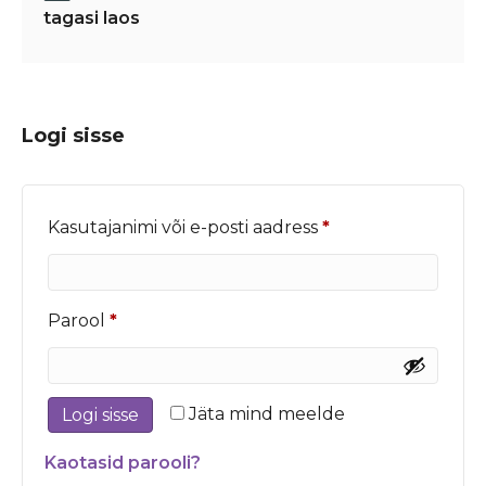
tagasi laos
Logi sisse
Nõutud
Kasutajanimi või e-posti aadress
*
Nõutud
Parool
*
Jäta mind meelde
Logi sisse
Kaotasid parooli?