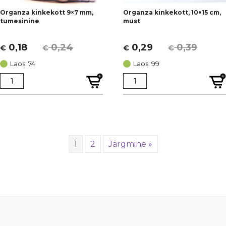
Organza kinkekott 9×7 mm,
Organza kinkekott, 10×15 cm,
tumesinine
must
0,18
0,24
0,29
0,39
€
€
€
€
Algne
Current
Algne
Current
hind
price
hind
price
Laos: 74
Laos: 99
oli:
is:
oli:
is:
€ 0,24.
€ 0,18.
€ 0,39.
€ 0,29.
1
2
Järgmine »