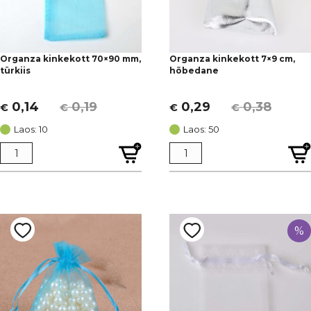
Organza kinkekott 70×90 mm,
Organza kinkekott 7×9 cm,
türkiis
hõbedane
0,14
0,19
0,29
0,38
€
€
€
€
Algne
Current
Algne
Current
hind
price
hind
price
Laos: 10
Laos: 50
oli:
is:
oli:
is:
€ 0,19.
€ 0,14.
€ 0,38.
€ 0,29.
%