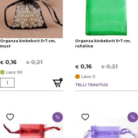
Organza kinkekott 5×7 cm,
Organza kinkekott 5×7 cm,
must
roheline
0,16
0,21
€
€
Algne
Current
0,16
0,21
€
€
Algne
Current
hind
price
Laos: 90
hind
price
Laos: 0
oli:
is:
oli:
is:
TELLI TEAVITUS
€ 0,21.
€ 0,16.
€ 0,21.
€ 0,16.
%
%