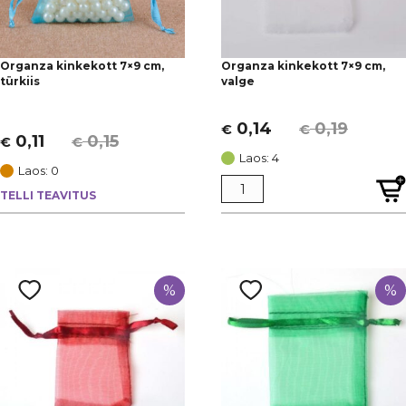
Organza kinkekott 7×9 cm,
Organza kinkekott 7×9 cm,
türkiis
valge
0,14
0,19
€
€
Algne
Current
0,11
0,15
€
€
Algne
Current
hind
price
Laos: 4
hind
price
Laos: 0
oli:
is:
oli:
is:
TELLI TEAVITUS
€ 0,19.
€ 0,14.
€ 0,15.
€ 0,11.
%
%