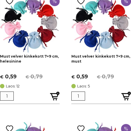
%
%
Must velver kinkekott 7×9 cm,
Must velver kinkekott 7×9 cm,
helesinine
must
0,59
0,79
0,59
0,79
€
€
€
€
Algne
Current
Algne
Current
hind
price
hind
price
Laos: 12
Laos: 5
oli:
is:
oli:
is:
€ 0,79.
€ 0,59.
€ 0,79.
€ 0,59.
%