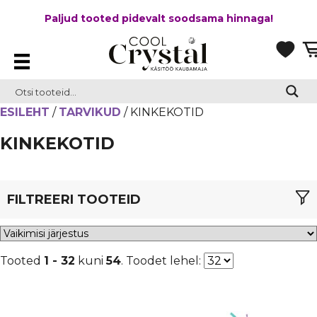
Paljud tooted pidevalt soodsama hinnaga!
ESILEHT
/
TARVIKUD
/ KINKEKOTID
KINKEKOTID
FILTREERI TOOTEID
MATERJAL
Tooted
1 - 32
kuni
54
. Toodet lehel:
Kangas
(1)
SUURUS
Organza
(44)
10x15 cm
(1)
Samet
(9)