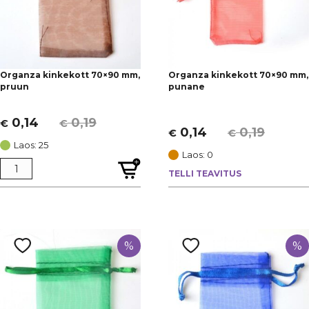
Organza kinkekott 70×90 mm,
Organza kinkekott 70×90 mm,
pruun
punane
0,14
0,19
€
€
Algne
Current
0,14
0,19
€
€
Algne
Current
hind
price
Laos: 25
hind
price
Laos: 0
oli:
is:
oli:
is:
TELLI TEAVITUS
€ 0,19.
€ 0,14.
€ 0,19.
€ 0,14.
%
%