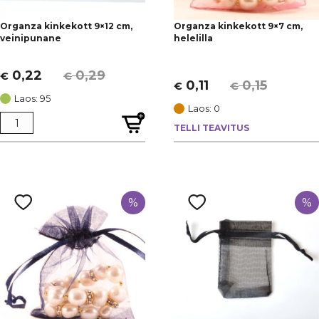
Organza kinkekott 9×12 cm,
Organza kinkekott 9×7 cm,
veinipunane
helelilla
0,22
0,29
€
€
Algne
Current
0,11
0,15
€
€
Algne
Current
hind
price
Laos: 95
hind
price
Laos: 0
oli:
is:
oli:
is:
TELLI TEAVITUS
€ 0,29.
€ 0,22.
€ 0,15.
€ 0,11.
%
%