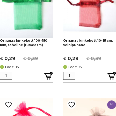
Organza kinkekott 100×150
Organza kinkekott 10×15 cm,
mm, roheline (tumedam)
veinipunane
0,29
0,39
0,29
0,39
€
€
€
€
Algne
Current
Algne
Current
hind
price
hind
price
Laos: 85
Laos: 95
oli:
is:
oli:
is:
€ 0,39.
€ 0,29.
€ 0,39.
€ 0,29.
%