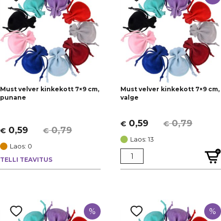
Must velver kinkekott 7×9 cm,
Must velver kinkekott 7×9 cm,
punane
valge
0,59
0,79
€
€
Algne
Current
0,59
0,79
€
€
Algne
Current
hind
price
Laos: 13
hind
price
Laos: 0
oli:
is:
oli:
is:
TELLI TEAVITUS
€ 0,79.
€ 0,59.
€ 0,79.
€ 0,59.
%
%