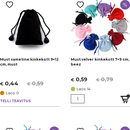
VÄRV
11x9 cm
(7)
%
7x9 cm
(29)
KATEGOORIAD
9x12 cm
(17)
Tarvikud
(54)
[+]
SAADAVUS
Jõulud
(9)
Laos
(44)
Otsas
(10)
Must sametine kinkekott 9×12
Must velver kinkekott 7×9 cm,
cm, must
beez
0,59
0,79
€
€
Algne
Current
0,44
0,59
€
€
Algne
Current
hind
price
Laos: 14
hind
price
Laos: 0
oli:
is:
oli:
is:
TELLI TEAVITUS
€ 0,79.
€ 0,59.
€ 0,59.
€ 0,44.