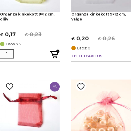
Organza kinkekott 9×12 cm,
Organza kinkekott 9×12 cm,
oliiv
valge
0,17
0,23
€
€
Algne
Current
0,20
0,26
€
€
Algne
Current
hind
price
Laos: 73
hind
price
Laos: 0
oli:
is:
oli:
is:
TELLI TEAVITUS
€ 0,23.
€ 0,17.
€ 0,26.
€ 0,20.
%