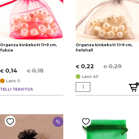
Organza kinkekott 11×9 cm,
Organza kinkekott 11×9 cm,
fuksia
helehall
0,22
0,29
€
€
Algne
Current
0,14
0,18
€
€
Algne
Current
hind
price
Laos: 40
hind
price
Laos: 0
oli:
is:
oli:
is:
TELLI TEAVITUS
€ 0,29.
€ 0,22.
€ 0,18.
€ 0,14.
%