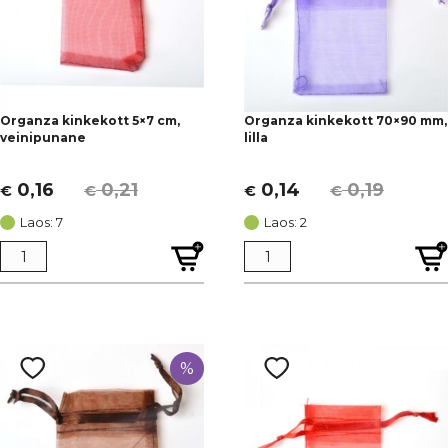
Organza kinkekott 5×7 cm,
Organza kinkekott 70×90 mm,
veinipunane
lilla
0,16
0,21
0,14
0,19
€
€
€
€
Algne
Current
Algne
Current
hind
price
hind
price
Laos: 7
Laos: 2
oli:
is:
oli:
is:
€ 0,21.
€ 0,16.
€ 0,19.
€ 0,14.
%