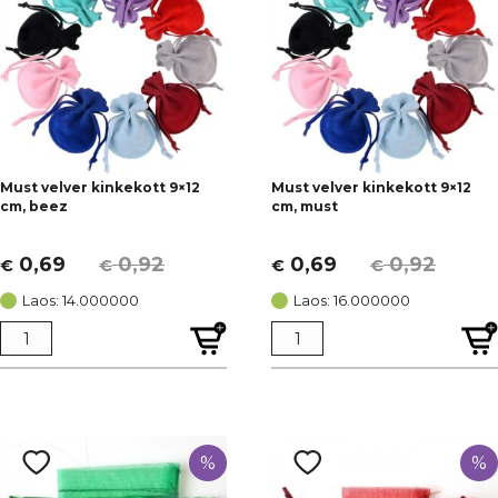
Must velver kinkekott 9×12
Must velver kinkekott 9×12
cm, beez
cm, must
0,69
0,92
0,69
0,92
€
€
€
€
Algne
Current
Algne
Current
hind
price
hind
price
Laos: 14.000000
Laos: 16.000000
oli:
is:
oli:
is:
€ 0,92.
€ 0,69.
€ 0,92.
€ 0,69.
%
%