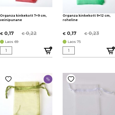
Organza kinkekott 7×9 cm,
Organza kinkekott 9×12 cm,
veinipunane
roheline
0,17
0,22
0,17
0,23
€
€
€
€
Algne
Current
Algne
Current
hind
price
hind
price
Laos: 69
Laos: 75
oli:
is:
oli:
is:
€ 0,22.
€ 0,17.
€ 0,23.
€ 0,17.
%