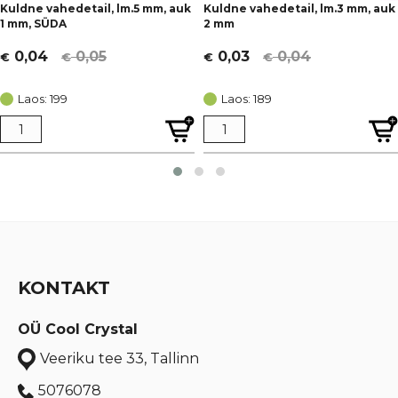
Kuldne vahedetail, lm.5 mm, auk
Kuldne vahedetail, lm.3 mm, auk
1 mm, SÜDA
2 mm
0,05
0,04
0,04
0,03
€
€
€
€
Algne
Current
Algne
Current
hind
price
hind
price
Laos: 199
Laos: 189
oli:
is:
oli:
is:
€ 0,05.
€ 0,04.
€ 0,04.
€ 0,03.
KONTAKT
OÜ Cool Crystal
Veeriku tee 33, Tallinn
5076078