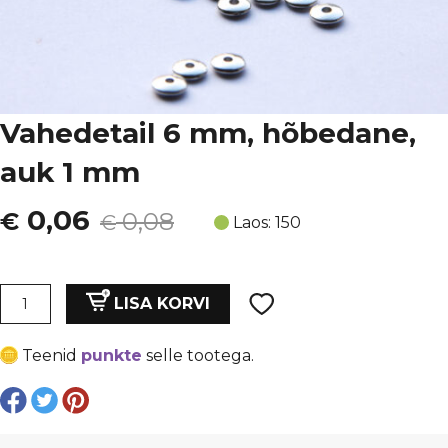
Vahedetail 6 mm, hõbedane,
auk 1 mm
Algne
Current
0,06
€
0,08
€
Laos: 150
hind
price
oli:
is:
Vahedetail
LISA KORVI
6
€ 0,08.
€ 0,06.
mm,
Teenid
punkte
selle tootega.
hõbedane,
auk
1
mm