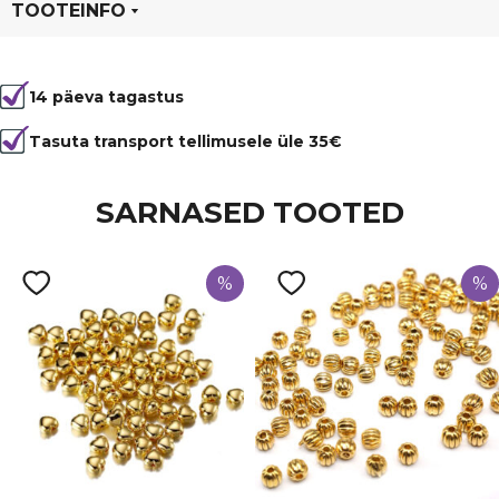
kogus
TOOTEINFO
Tootekood
5710
14 päeva tagastus
Värvus
Hõbedane
Kuju
lapik
Tasuta transport tellimusele üle 35€
Tüüp
vahehelmes
SARNASED TOOTED
%
%