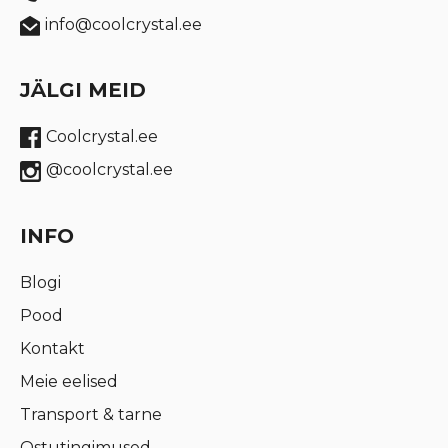
info@coolcrystal.ee
JÄLGI MEID
Coolcrystal.ee
@coolcrystal.ee
INFO
Blogi
Pood
Kontakt
Meie eelised
Transport & tarne
Ostutingimused