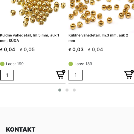
Kuldne vahedetail, lm.5 mm, auk 1
Kuldne vahedetail, lm.3 mm, auk 2
mm, SÜDA
mm
0,05
0,04
0,04
0,03
€
€
€
€
Algne
Current
Algne
Current
hind
price
hind
price
Laos: 199
Laos: 189
oli:
is:
oli:
is:
€ 0,05.
€ 0,04.
€ 0,04.
€ 0,03.
KONTAKT