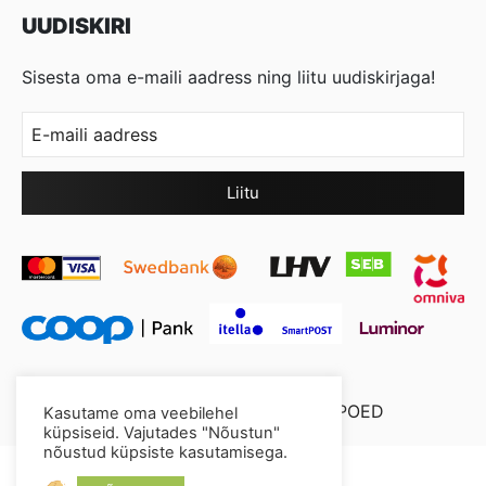
UUDISKIRI
Sisesta oma e-maili aadress ning liitu uudiskirjaga!
© 2026 Cool Crystal OÜ //
XYSUM E-POED
Kasutame oma veebilehel
küpsiseid. Vajutades "Nõustun"
nõustud küpsiste kasutamisega.