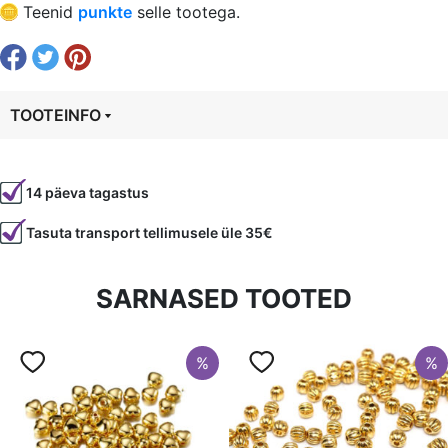
€ 0,11.
€ 0,08.
Teenid
punkte
selle tootega.
kogus
TOOTEINFO
Tootekood
5306
14 päeva tagastus
Värvus
Kuldne
Tasuta transport tellimusele üle 35€
Kuju
ümmargune
Tüüp
vahehelmes
SARNASED TOOTED
%
%