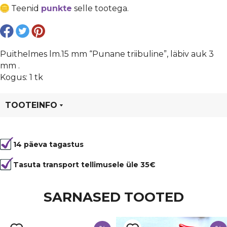
mm
Teenid
punkte
selle tootega.
"Punane
triibuline",
läbiv
auk
Puithelmes lm.15 mm “Punane triibuline”, läbiv auk 3
3
mm .
mm
Kogus: 1 tk
kogus
TOOTEINFO
Tootekood
81747
14 päeva tagastus
Värvus
Punane, Valge
Kuju
ümmargune
Tasuta transport tellimusele üle 35€
SARNASED TOOTED