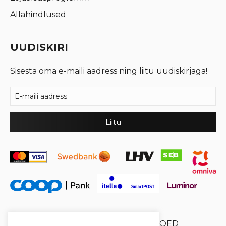
Allahindlused
UUDISKIRI
Sisesta oma e-maili aadress ning liitu uudiskirjaga!
© 2026 Cool Crystal OÜ //
XYSUM E-POED