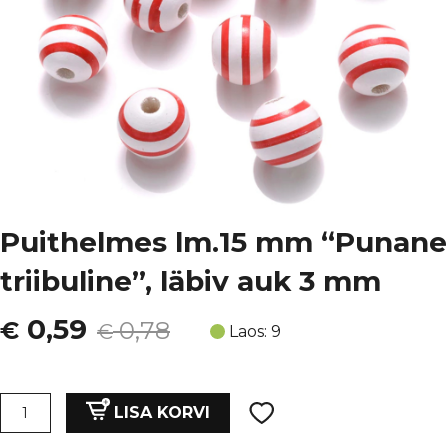
Puithelmes lm.15 mm “Punane
triibuline”, läbiv auk 3 mm
Algne
Current
0,59
€
0,78
€
Laos: 9
hind
price
oli:
is:
Puithelmes
LISA KORVI
lm.15
€ 0,78.
€ 0,59.