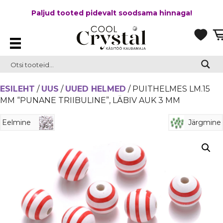
Paljud tooted pidevalt soodsama hinnaga!
ESILEHT
/
UUS
/
UUED HELMED
/ PUITHELMES LM.15
MM “PUNANE TRIIBULINE”, LÄBIV AUK 3 MM
Eelmine
Järgmine