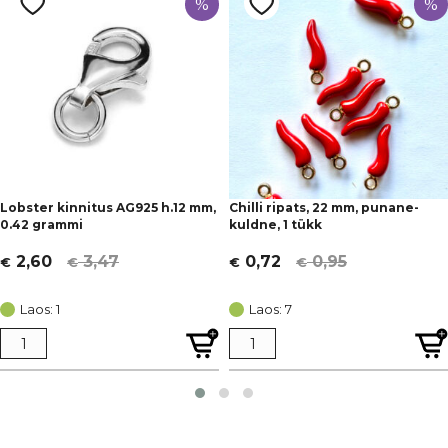
%
%
Lobster kinnitus AG925 h.12 mm,
Chilli ripats, 22 mm, punane-
0.42 grammi
kuldne, 1 tükk
3,47
0,95
2,60
0,72
€
€
€
€
Algne
Current
Algne
Current
hind
price
hind
price
Laos: 1
Laos: 7
oli:
is:
oli:
is:
€ 3,47.
€ 2,60.
€ 0,95.
€ 0,72.