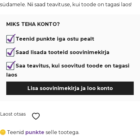
südamele. Nii saad teavituse, kui toode on tagasi laos!
oli:
is:
€ 0,09.
€ 0,07.
MIKS TEHA KONTO?
Teenid punkte iga ostu pealt
Saad lisada tooteid soovinimekirja
Saa teavitus, kui soovitud toode on tagasi
laos
Lisa soovinimekirja ja loo konto
Laost otsas
Teenid
punkte
selle tootega.