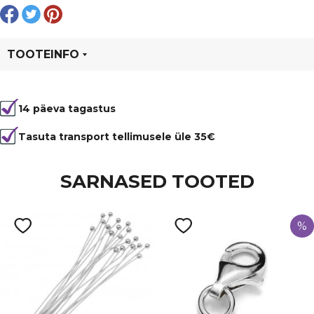
TOOTEINFO
Tootekood
80723
14 päeva tagastus
Värvus
Hõbedane
Materjal
metall
Tasuta transport tellimusele üle 35€
Tüüp
post
SARNASED TOOTED
%