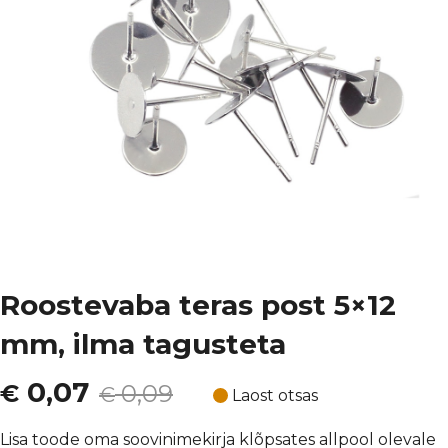
Roostevaba teras post 5×12
mm, ilma tagusteta
Algne
Current
0,07
€
0,09
€
Laost otsas
hind
price
Lisa toode oma soovinimekirja klõpsates allpool olevale