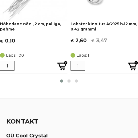
Hõbedane nõel, 2 cm, palliga,
Lobster kinnitus AG925 h.12 mm,
pehme
0.42 grammi
3,47
2,60
0,10
€
€
€
Algne
Current
hind
price
Laos: 100
Laos: 1
oli:
is:
€ 3,47.
€ 2,60.
KONTAKT
OÜ Cool Crystal