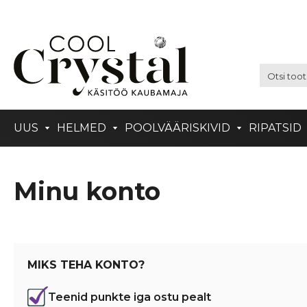
UUS
HELMED
POOLVÄÄRISKIVID
RIPATSID
Minu konto
MIKS TEHA KONTO?
Teenid punkte iga ostu pealt