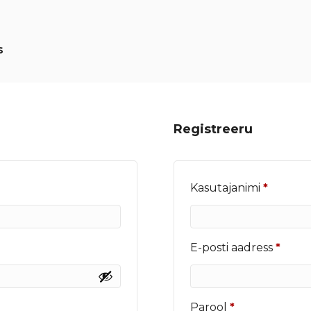
s
Registreeru
Nõutu
Kasutajanimi
*
Nõut
E-posti aadress
*
Nõutud
Parool
*