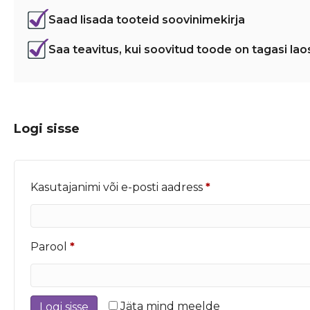
Saad lisada tooteid soovinimekirja
Saa teavitus, kui soovitud toode on tagasi lao
Logi sisse
Nõutud
Kasutajanimi või e-posti aadress
*
Nõutud
Parool
*
Jäta mind meelde
Logi sisse