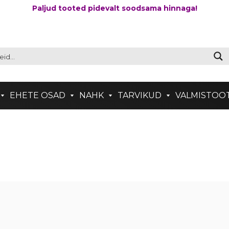
Paljud tooted pidevalt soodsama hinnaga!
EHETE OSAD
NAHK
TARVIKUD
VALMISTOO