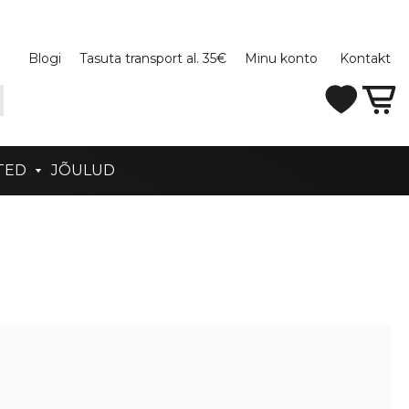
Blogi
Tasuta transport al. 35€
Minu konto
Kontakt
TED
JÕULUD