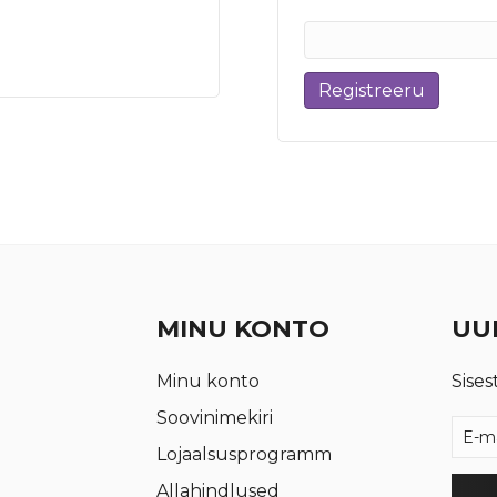
Registreeru
MINU KONTO
UUD
Minu konto
Sises
Soovinimekiri
Lojaalsusprogramm
Allahindlused