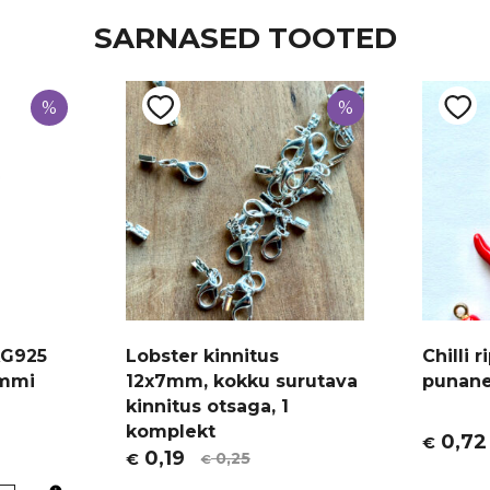
SARNASED TOOTED
%
%
AG925
Lobster kinnitus
Chilli 
ammi
12x7mm, kokku surutava
punane
kinnitus otsaga, 1
komplekt
0,72
€
Algne
Curren
0,19
0,25
€
€
Algne
Current
hind
price