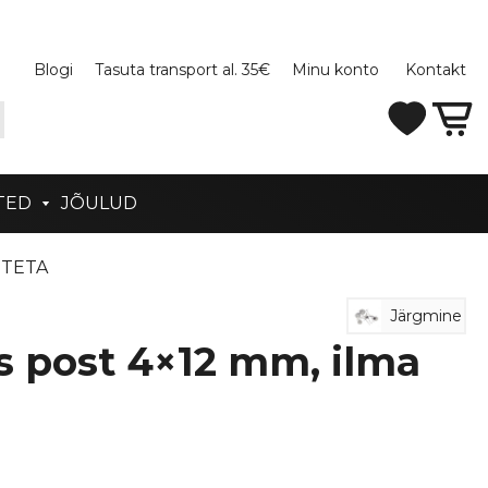
Blogi
Tasuta transport al. 35€
Minu konto
Kontakt
TED
JÕULUD
STETA
Järgmine
s post 4×12 mm, ilma