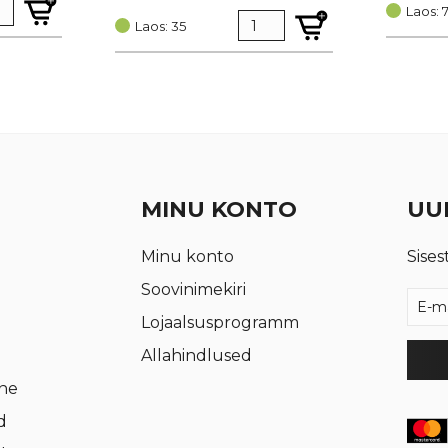
hind
price
oli:
is:
Laos: 
oli:
is:
Laos: 35
€ 0,95.
€ 0,72.
€ 0,25.
€ 0,19.
MINU KONTO
UUD
Minu konto
Sises
Soovinimekiri
Lojaalsusprogramm
Allahindlused
rne
d