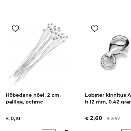
Hõbedane nõel, 2 cm,
Lobster kinnitus 
palliga, pehme
h.12 mm, 0.42 gr
2,60
3,47
0,10
€
€
€
Algne
Current
hind
price