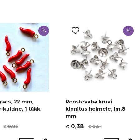
%
%
ripats, 22 mm,
Roostevaba kruvi
-kuldne, 1 tükk
kinnitus helmele, lm.8
mm
0,38
0,95
0,51
€
€
€
t
Algne
Current
hind
price