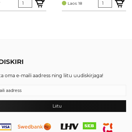
7
oli:
is:
Laos: 18
€ 0,51.
€ 0,38.
ISKIRI
ta oma e-maili aadress ning liitu uudiskirjaga!