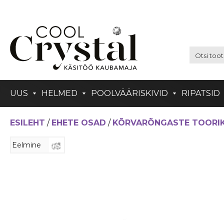
UUS
HELMED
POOLVÄÄRISKIVID
RIPATSID
ESILEHT
/
EHETE OSAD
/
KÕRVARÕNGASTE TOORI
Eelmine