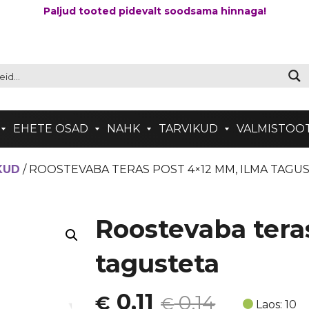
Paljud tooted pidevalt soodsama hinnaga!
EHETE OSAD
NAHK
TARVIKUD
VALMISTOO
KUD
/ ROOSTEVABA TERAS POST 4×12 MM, ILMA TAGU
Roostevaba tera
tagusteta
Algne
Current
0,11
0,14
€
€
Laos: 10