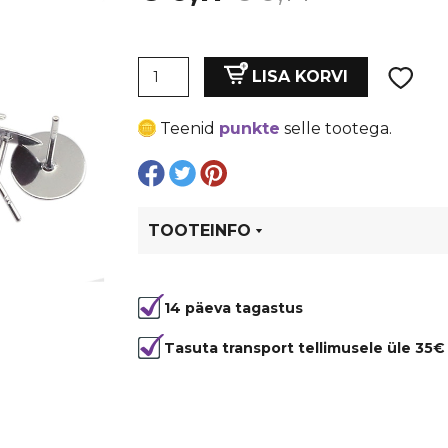
hind
price
Roostevaba
oli:
is:
LISA KORVI
teras
post
€ 0,14.
€ 0,11.
Teenid
punkte
selle tootega.
4x12
mm,
ilma
tagusteta
kogus
TOOTEINFO
Tootekood
80722
14 päeva tagastus
Värvus
Hõbedane
Materjal
metall
Tasuta transport tellimusele üle 35€
Tüüp
post