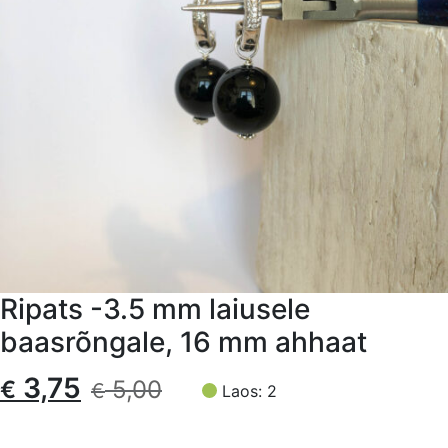
Ripats -3.5 mm laiusele
baasrõngale, 16 mm ahhaat
Algne
Current
3,75
€
5,00
€
Laos: 2
hind
price