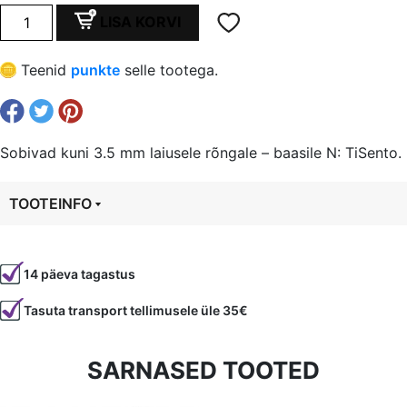
oli:
is:
Ripats
LISA KORVI
-3.5
€ 5,00.
€ 3,75.
mm
Teenid
punkte
selle tootega.
laiusele
baasrõngale,
16
mm
Sobivad kuni 3.5 mm laiusele rõngale – baasile N: TiSento.
ahhaat
kogus
TOOTEINFO
Tootekood
95474
14 päeva tagastus
Värvus
Must
Tasuta transport tellimusele üle 35€
Materjal
poolvääriskivi
Tüüp
ripats
SARNASED TOOTED