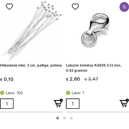
%
Hõbedane nõel, 2 cm, palliga, pehme
Lobster kinnitus AG925 h.12 mm,
0.42 grammi
3,47
2,60
0,10
€
€
€
Algne
Current
hind
price
Laos: 100
Laos: 1
oli:
is:
€ 3,47.
€ 2,60.