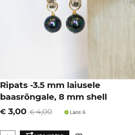
Ripats -3.5 mm laiusele
baasrõngale, 8 mm shell
Algne
Current
3,00
€
4,00
€
Laos: 6
hind
price
Ripats