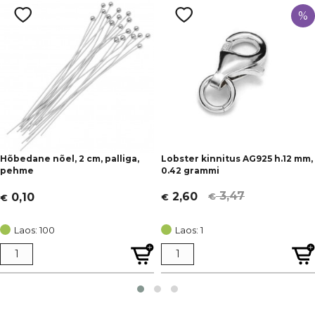
%
Hõbedane nõel, 2 cm, palliga,
Lobster kinnitus AG925 h.12 mm,
pehme
0.42 grammi
3,47
2,60
0,10
€
€
€
Algne
Current
hind
price
Laos: 100
Laos: 1
oli:
is:
€ 3,47.
€ 2,60.