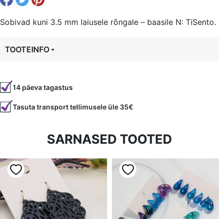
Sobivad kuni 3.5 mm laiusele rõngale – baasile N: TiSento.
TOOTEINFO
Tootekood
95491
14 päeva tagastus
Tasuta transport tellimusele üle 35€
SARNASED TOOTED