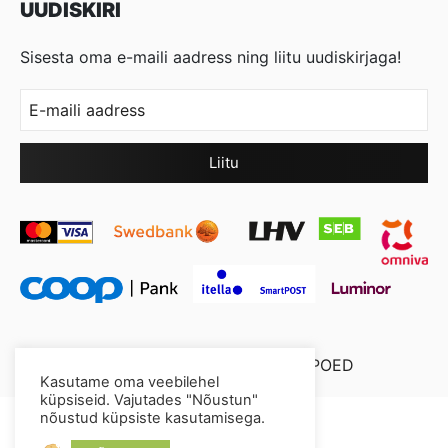
UUDISKIRI
Sisesta oma e-maili aadress ning liitu uudiskirjaga!
© 2026 Cool Crystal OÜ //
XYSUM E-POED
Kasutame oma veebilehel
küpsiseid. Vajutades "Nõustun"
nõustud küpsiste kasutamisega.