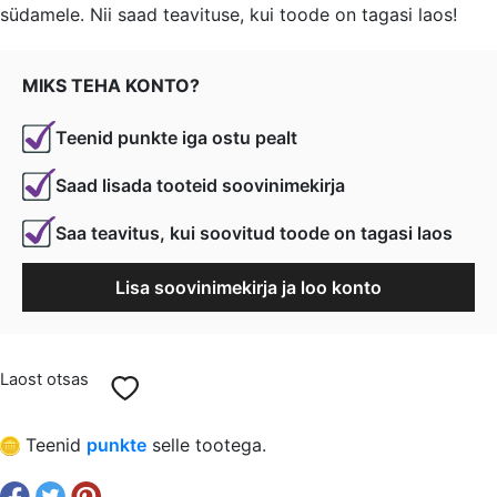
südamele. Nii saad teavituse, kui toode on tagasi laos!
oli:
is:
€ 4,00.
€ 3,00.
MIKS TEHA KONTO?
Teenid punkte iga ostu pealt
Saad lisada tooteid soovinimekirja
Saa teavitus, kui soovitud toode on tagasi laos
Lisa soovinimekirja ja loo konto
Laost otsas
Teenid
punkte
selle tootega.