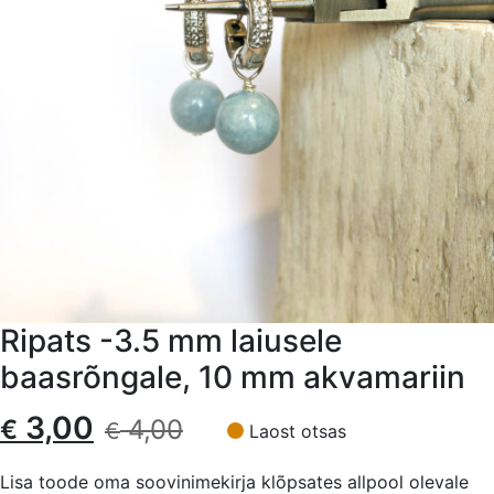
Ripats -3.5 mm laiusele
baasrõngale, 10 mm akvamariin
Algne
Current
3,00
€
4,00
€
Laost otsas
hind
price
Lisa toode oma soovinimekirja klõpsates allpool olevale