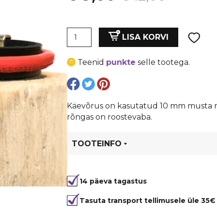
hind
price
Nat.nahast
oli:
is:
LISA KORVI
käevõru
magevee
€ 12,00.
€ 9,00.
Teenid
punkte
selle tootega.
pärlitest
ripatsiga
kogus
Käevõrus on kasutatud 10 mm musta nat
rõngas on roostevaba.
TOOTEINFO
Tootekood
95077
14 päeva tagastus
Tasuta transport tellimusele üle 35€