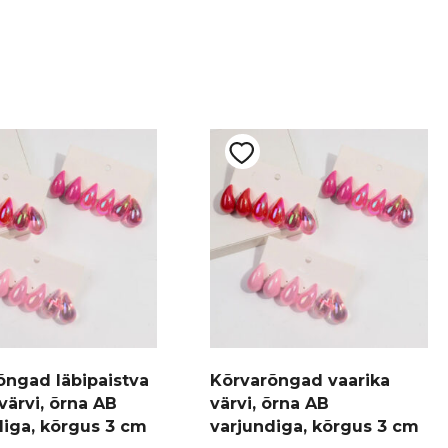
õngad läbipaistva
Kõrvarõngad vaarika
 värvi, õrna AB
värvi, õrna AB
diga, kõrgus 3 cm
varjundiga, kõrgus 3 cm