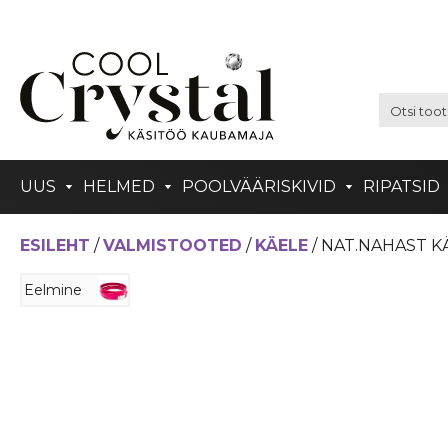
UUS
HELMED
POOLVÄÄRISKIVID
RIPATSID
ESILEHT
/
VALMISTOOTED
/
KÄELE
/ NAT.NAHAST 
Eelmine