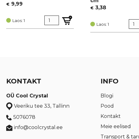
cm
9,99
€
3,38
€
Laos: 1
Laos: 1
KONTAKT
INFO
OÜ Cool Crystal
Blogi
Pood
Veeriku tee 33, Tallinn
Kontakt
5076078
Meie eelised
info@coolcrystal.ee
Transport & ta