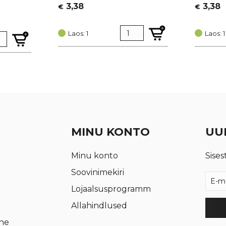
3,38
3,38
€
€
Laos: 1
Laos: 1
MINU KONTO
UUD
Minu konto
Sises
Soovinimekiri
Lojaalsusprogramm
Allahindlused
rne