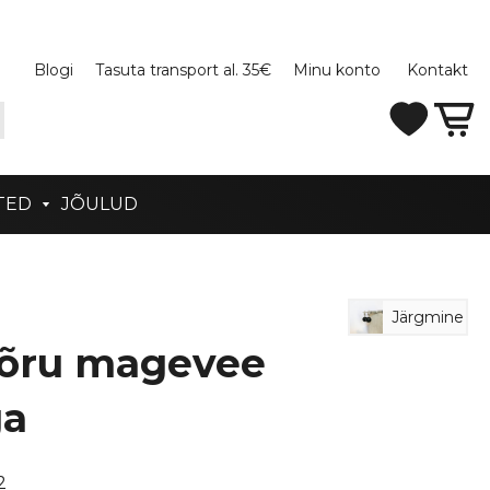
Blogi
Tasuta transport al. 35€
Minu konto
Kontakt
TED
JÕULUD
Järgmine
võru magevee
ga
2