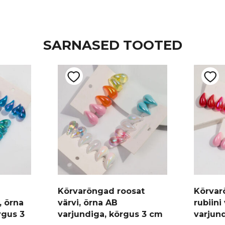
SARNASED TOOTED
Kõrvarõngad roosat
Kõrvar
, õrna
värvi, õrna AB
rubiini
rgus 3
varjundiga, kõrgus 3 cm
varjun