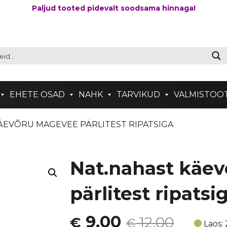
Paljud tooted pidevalt soodsama hinnaga!
EHETE OSAD
NAHK
TARVIKUD
VALMISTOO
KÄEVÕRU MAGEVEE PÄRLITEST RIPATSIGA
Nat.nahast käe
pärlitest ripatsi
Algne
Current
9,00
12,00
€
€
Laos: 