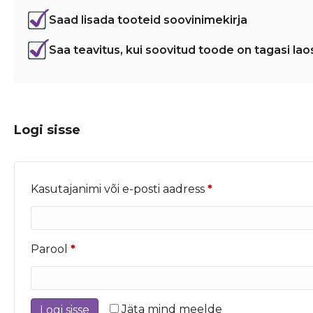
Saad lisada tooteid soovinimekirja
Saa teavitus, kui soovitud toode on tagasi lao
Logi sisse
Nõutud
Kasutajanimi või e-posti aadress
*
Nõutud
Parool
*
Jäta mind meelde
Logi sisse