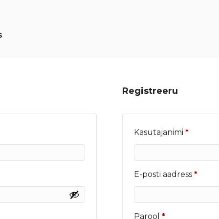
s
Registreeru
Nõutu
Kasutajanimi
*
Nõut
E-posti aadress
*
Nõutud
Parool
*