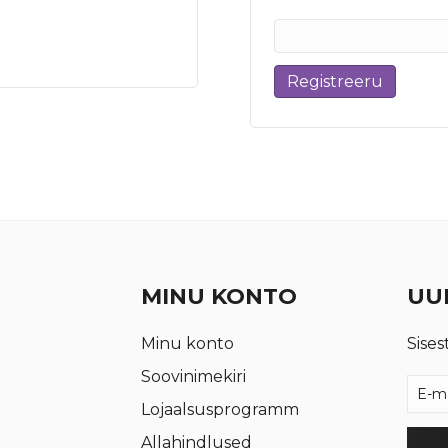
Registreeru
MINU KONTO
UUD
Minu konto
Sises
Soovinimekiri
Lojaalsusprogramm
Allahindlused