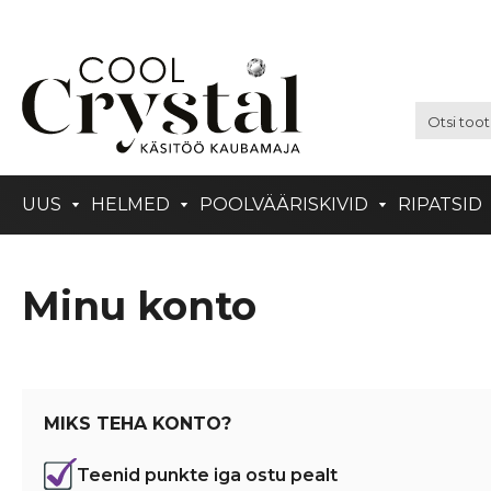
UUS
HELMED
POOLVÄÄRISKIVID
RIPATSID
Minu konto
MIKS TEHA KONTO?
Teenid punkte iga ostu pealt