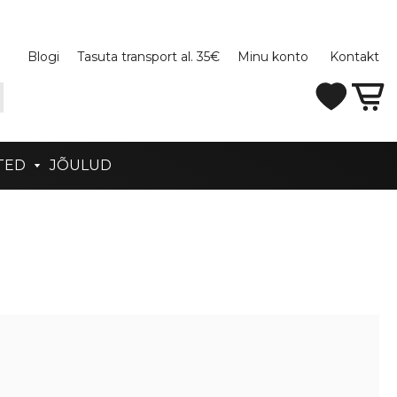
Blogi
Tasuta transport al. 35€
Minu konto
Kontakt
TED
JÕULUD