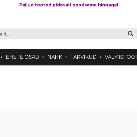
Paljud tooted pidevalt soodsama hinnaga!
EHETE OSAD
NAHK
TARVIKUD
VALMISTOO