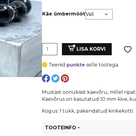
Käe ümbermõõt
Oonüks
LISA KORVI
käevõru
Swarovski
Teenid
punkte
selle tootega.
ripatsiga
kogus
Mustast oonüksist käevõru, millel ripat
Käevõrus on kasutatud 10 mm kive, kui 
Kogus: 1 tükk, pakendatud kinkekotti.
TOOTEINFO