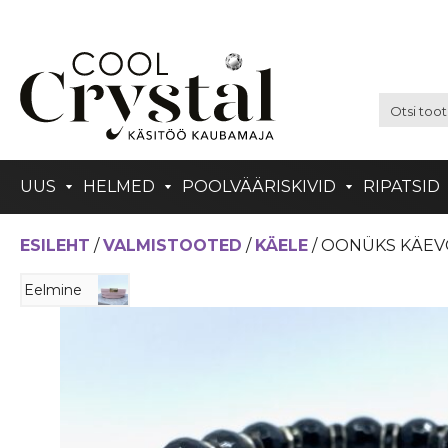
UUS
HELMED
POOLVÄÄRISKIVID
RIPATSID
ESILEHT
/
VALMISTOOTED
/
KÄELE
/ OONÜKS KÄEV
Eelmine