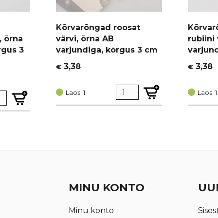
Kõrvarõngad roosat
Kõrvar
, õrna
värvi, õrna AB
rubiini
rgus 3
varjundiga, kõrgus 3 cm
varjun
3,38
3,38
€
€
Laos: 1
Laos: 1
MINU KONTO
UUD
Minu konto
Sises