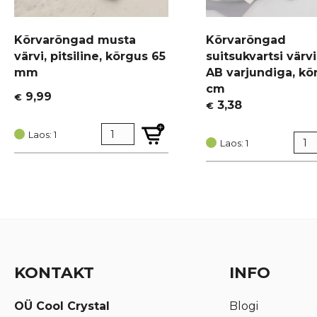
Kõrvarõngad musta
Kõrvarõngad
värvi, pitsiline, kõrgus 65
suitsukvartsi värvi
mm
AB varjundiga, kõ
cm
9,99
€
3,38
€
Laos: 1
Laos: 1
KONTAKT
INFO
OÜ Cool Crystal
Blogi