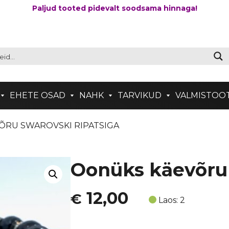
Paljud tooted pidevalt soodsama hinnaga!
EHETE OSAD
NAHK
TARVIKUD
VALMISTOO
ÕRU SWAROVSKI RIPATSIGA
Oonüks käevõru 
12,00
€
Laos: 2