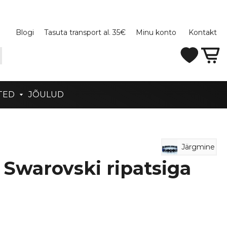
Blogi
Tasuta transport al. 35€
Minu konto
Kontakt
TED
JÕULUD
Järgmine
Swarovski ripatsiga