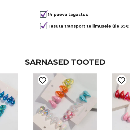
Tootekood
99998
14 päeva tagastus
Tasuta transport tellimusele üle 35€
SARNASED TOOTED