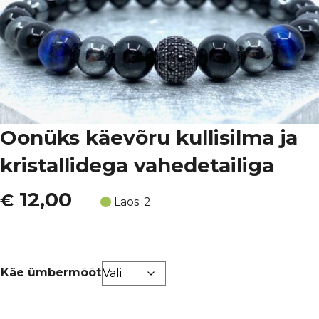
Oonüks käevõru kullisilma ja
kristallidega vahedetailiga
12,00
€
Laos: 2
Käe ümbermõõt