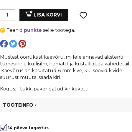
Oonüks
LISA KORVI
käevõru
kullisilma
Teenid
punkte
selle tootega.
ja
kristallidega
vahedetailiga
kogus
Mustast oonüksist käevõru, millele annavad akstenti
tumesinine kullisilm, hematiit ja kristallidega vahedetail.
Käevõrus on kasutatud 8 mm kive, kui soovid kivide
suurust muuta, saada kiri.
Kogus: 1 tükk, pakendatud kinkekotti.
TOOTEINFO
Tootekood
99999
14 päeva tagastus