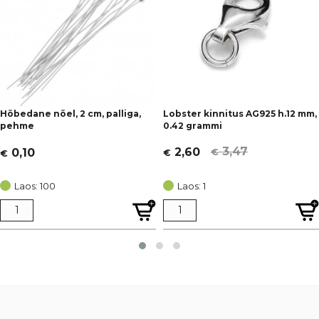
Hõbedane nõel, 2 cm, palliga,
Lobster kinnitus AG925 h.12 mm,
pehme
0.42 grammi
3,47
2,60
0,10
€
€
€
Algne
Current
hind
price
Laos: 100
Laos: 1
oli:
is:
€ 3,47.
€ 2,60.