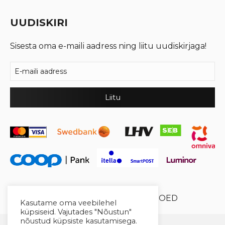
UUDISKIRI
Sisesta oma e-maili aadress ning liitu uudiskirjaga!
© 2026 Cool Crystal OÜ //
XYSUM E-POED
Kasutame oma veebilehel
küpsiseid. Vajutades "Nõustun"
nõustud küpsiste kasutamisega.