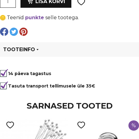
oli:
is:
LISA KORVI
tilk
€ 1,29.
€ 0,97.
38x10
Teenid
punkte
selle tootega.
mm,
heledam
lill,
läbiv
auk
TOOTEINFO
kogus
Tootekood
94731
14 päeva tagastus
Tasuta transport tellimusele üle 35€
SARNASED TOOTED
%