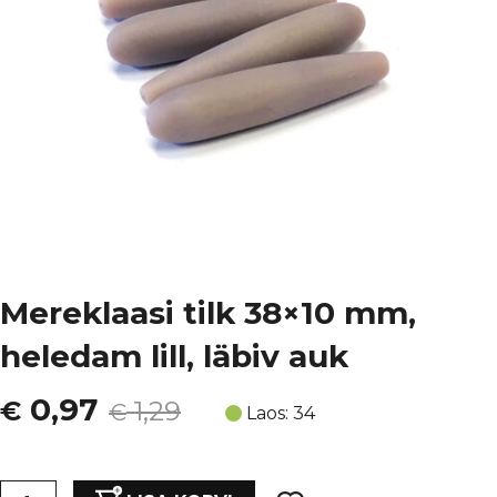
Mereklaasi tilk 38×10 mm,
heledam lill, läbiv auk
Algne
Current
0,97
€
1,29
€
Laos: 34
hind
price
Mereklaasi