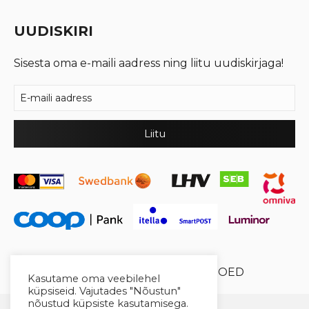
UUDISKIRI
Sisesta oma e-maili aadress ning liitu uudiskirjaga!
© 2026 Cool Crystal OÜ //
XYSUM E-POED
Kasutame oma veebilehel
küpsiseid. Vajutades "Nõustun"
nõustud küpsiste kasutamisega.