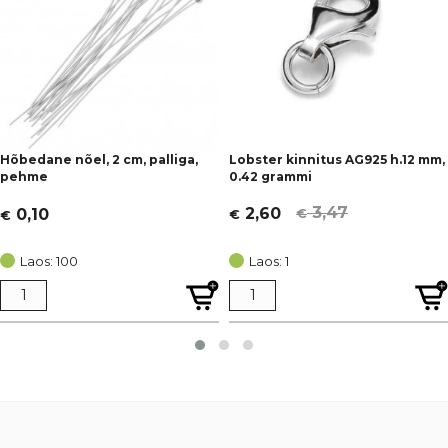
Hõbedane nõel, 2 cm, palliga,
Lobster kinnitus AG925 h.12 mm,
pehme
0.42 grammi
3,47
2,60
0,10
€
€
€
Algne
Current
hind
price
Laos: 100
Laos: 1
oli:
is:
€ 3,47.
€ 2,60.