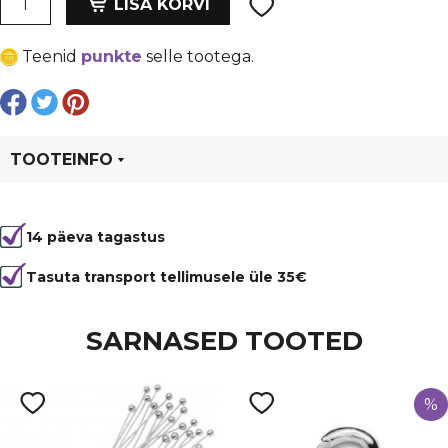
oli:
is:
LISA KORVI
tilk
€ 0,46.
€ 0,35.
16x10
Teenid
punkte
selle tootega.
mm,
läbi
auk,
püstine,
laimi
TOOTEINFO
roheline
kogus
Tootekood
95831
14 päeva tagastus
Tasuta transport tellimusele üle 35€
SARNASED TOOTED
%