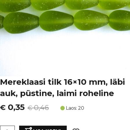
Mereklaasi tilk 16×10 mm, läbi
auk, püstine, laimi roheline
Algne
Current
0,35
€
0,46
€
Laos: 20
hind
price
Mereklaasi