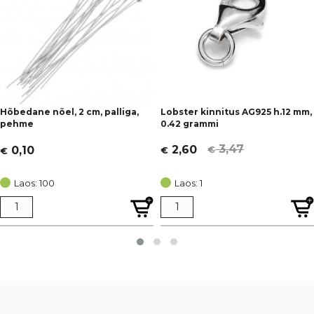
Hõbedane nõel, 2 cm, palliga,
Lobster kinnitus AG925 h.12 mm,
pehme
0.42 grammi
3,47
2,60
0,10
€
€
€
Algne
Current
hind
price
Laos: 100
Laos: 1
oli:
is:
€ 3,47.
€ 2,60.