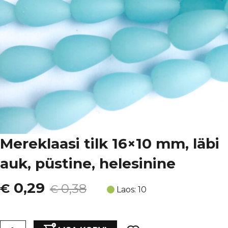
Mereklaasi tilk 16×10 mm, läbi
auk, püstine, helesinine
Algne
Current
0,29
€
0,38
€
Laos: 10
hind
price
Mereklaasi