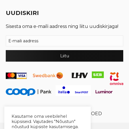
UUDISKIRI
Sisesta oma e-maili aadress ning liitu uudiskirjaga!
© 2026 Cool Crystal OÜ //
XYSUM E-POED
Kasutame oma veebilehel
küpsiseid. Vajutades "Nõustun"
nõustud küpsiste kasutamisega.