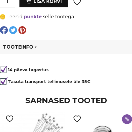
oli:
is:
LISA KORVI
tilk
€ 0,38.
€ 0,29.
16x10
Teenid
punkte
selle tootega.
mm,
läbi
auk,
püstine,
helesinine
TOOTEINFO
kogus
Tootekood
95821
14 päeva tagastus
Tasuta transport tellimusele üle 35€
SARNASED TOOTED
%