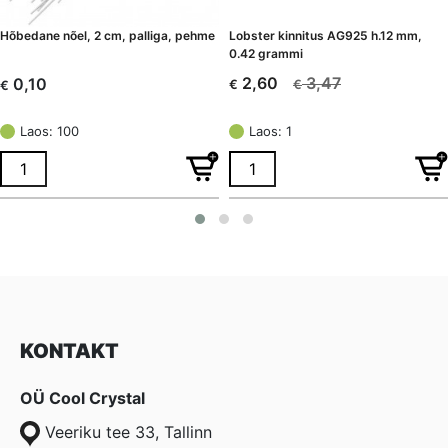
Hõbedane nõel, 2 cm, palliga, pehme
Lobster kinnitus AG925 h.12 mm,
0.42 grammi
3,47
2,60
0,10
€
€
€
Algne
Current
hind
price
Laos: 100
Laos: 1
oli:
is:
€ 3,47.
€ 2,60.
KONTAKT
OÜ Cool Crystal
Veeriku tee 33, Tallinn