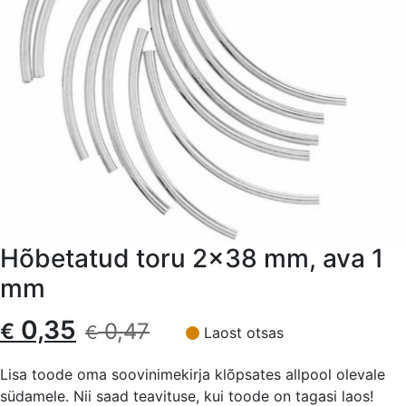
Hõbetatud toru 2×38 mm, ava 1
mm
Algne
Current
0,35
€
0,47
€
Laost otsas
hind
price
Lisa toode oma soovinimekirja klõpsates allpool olevale
südamele. Nii saad teavituse, kui toode on tagasi laos!
oli:
is: