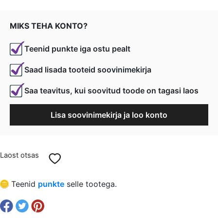
€ 0,47.
€ 0,35.
MIKS TEHA KONTO?
Teenid punkte iga ostu pealt
Saad lisada tooteid soovinimekirja
Saa teavitus, kui soovitud toode on tagasi laos
Lisa soovinimekirja ja loo konto
Laost otsas
Teenid
punkte
selle tootega.