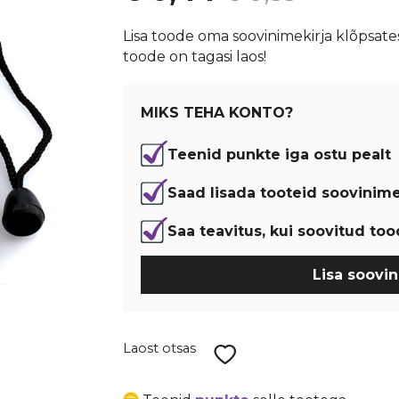
hind
price
Lisa toode oma soovinimekirja klõpsates
toode on tagasi laos!
oli:
is:
€ 0,59.
€ 0,44.
MIKS TEHA KONTO?
Teenid punkte iga ostu pealt
Saad lisada tooteid soovinime
Saa teavitus, kui soovitud too
Lisa soovin
Laost otsas