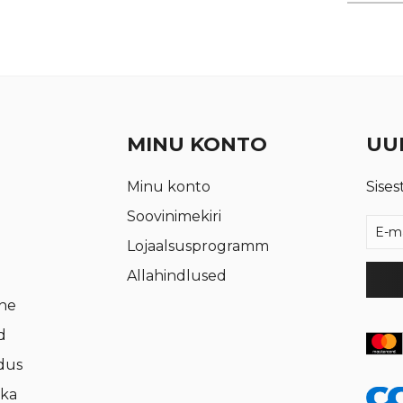
€ 1,74.
€ 1,30.
MINU KONTO
UUD
Minu konto
Sises
Soovinimekiri
Lojaalsusprogramm
Allahindlused
rne
d
dus
ika