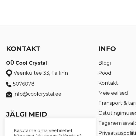
KONTAKT
INFO
OÜ Cool Crystal
Blogi
Pood
Veeriku tee 33, Tallinn
Kontakt
5076078
Meie eelised
info@coolcrystal.ee
Transport & ta
JÄLGI MEID
Ostutingimuse
Taganemisaval
Coolcrystal.ee
Kasutame oma veebilehel
Privaatsuspoliit