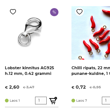
%
Lobster kinnitus AG925
Chilli ripats, 22 m
h.12 mm, 0.42 grammi
punane-kuldne, 1 
2,60
0,72
3,47
0,95
€
€
€
€
Algne
Current
Algne
Current
hind
price
hind
price
oli:
is:
Laos: 1
oli:
is:
Laos: 7
€ 3,47.
€ 2,60.
€ 0,95.
€ 0,72.