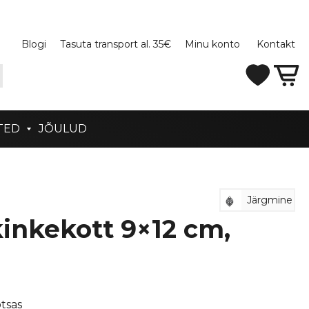
Blogi
Tasuta transport al. 35€
Minu konto
Kontakt
TED
JÕULUD
Järgmine
inkekott 9×12 cm,
tsas