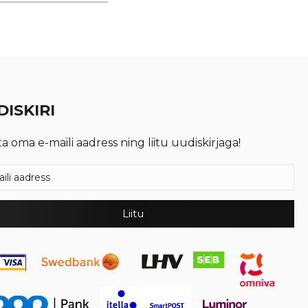
€ 1,74.
€ 1,30.
ISKIRI
ta oma e-maili aadress ning liitu uudiskirjaga!