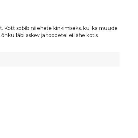
 Kott sobib nii ehete kinkimiseks, kui ka muude
hku läbilaskev ja toodetel ei lähe kotis