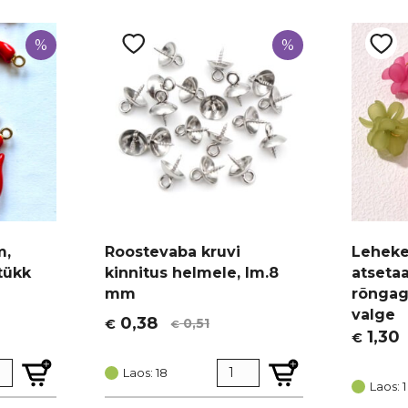
%
%
m,
Roostevaba kruvi
Lehekes
tükk
kinnitus helmele, lm.8
atseta
mm
rõngaga
valge
0,38
0,51
€
€
Algne
Current
1,30
€
Algne
Curren
hind
price
hind
price
oli:
is:
Laos: 18
oli:
is:
Laos: 1
€ 0,51.
€ 0,38.