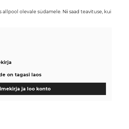
 allpool olevale südamele. Nii saad teavituse, kui
kirja
de on tagasi laos
imekirja ja loo konto