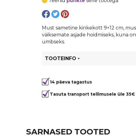
Teenid
punkte
selle tootega.
Must sametine kinkekott 9×12 cm, must.
väiksemate asjade hoidmiseks, kuna on õ
umbseks.
TOOTEINFO
Tootekood
81791
14 päeva tagastus
Suurus
9x12 cm
Värvus
Must
Tasuta transport tellimusele üle 35€
Materjal
Samet
SARNASED TOOTED