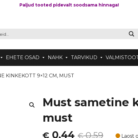
Paljud tooted pidevalt soodsama hinnaga!
EHETE OSAD
NAHK
TARVIKUD
VALMISTOO
E KINKEKOTT 9×12 CM, MUST
Must sametine k
must
Algne
Current
0,44
0,59
€
€
Laost o