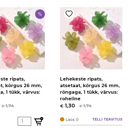
%
te ripats,
Lehekeste ripats,
at, kõrgus 26 mm,
atsetaat, kõrgus 26 mm,
, 1 tükk, värvus:
rõngaga, 1 tükk, värvus:
roheline
1,30
1,74
1,74
€
€
€
t
Algne
Current
hind
price
Laos: 0
TELLI TEAVITUS
oli:
is: