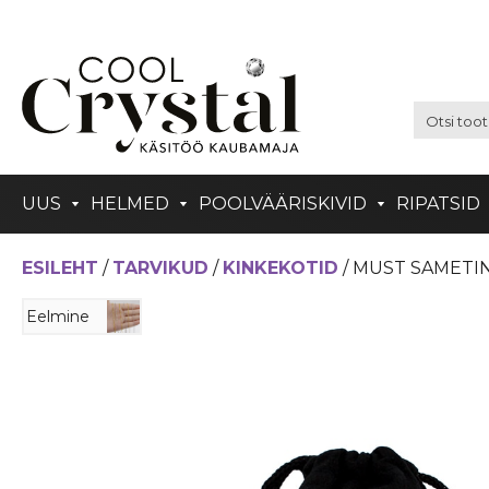
UUS
HELMED
POOLVÄÄRISKIVID
RIPATSID
ESILEHT
/
TARVIKUD
/
KINKEKOTID
/ MUST SAMETIN
Eelmine