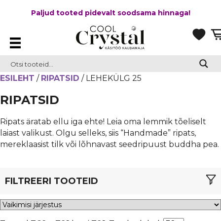
Paljud tooted pidevalt soodsama hinnaga!
ESILEHT
/
RIPATSID
/ LEHEKÜLG 25
RIPATSID
Ripats äratab ellu iga ehte! Leia oma lemmik tõeliselt
laiast valikust. Olgu selleks, siis “Handmade” ripats,
mereklaasist tilk või lõhnavast seedripuust buddha pea.
FILTREERI TOOTEID
TÜÜP