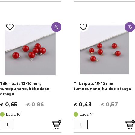
lapik
(1)
Otsas
(130)
Nahk
(7)
[+]
tahutud
(13)
leht
(7)
Valmistooted
(4)
[+]
Näita 19 veel
%
%
Tilk ripats 13×10 mm,
Tilk ripats 13×10 mm,
tumepunane, hõbedase
tumepunane, kuldse otsaga
otsaga
0,65
0,86
0,43
0,57
€
€
€
€
Algne
Current
Algne
Current
hind
price
hind
price
Laos: 10
Laos: 7
oli:
is:
oli:
is:
€ 0,86.
€ 0,65.
€ 0,57.
€ 0,43.