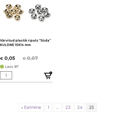
Värvitud plastik ripats “Süda”
KULDNE 15X14 mm
0,05
0,07
€
€
Algne
Current
hind
price
Laos: 87
oli:
is:
€ 0,07.
€ 0,05.
« Eelmine
1
…
23
24
25