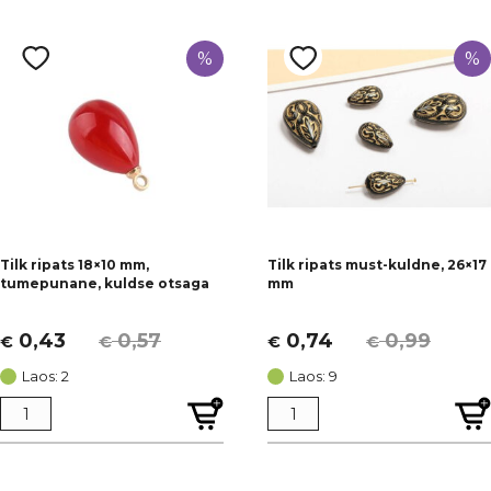
%
%
Tilk ripats 18×10 mm,
Tilk ripats must-kuldne, 26×17
tumepunane, kuldse otsaga
mm
0,43
0,57
0,74
0,99
€
€
€
€
Algne
Current
Algne
Current
hind
price
hind
price
Laos: 2
Laos: 9
oli:
is:
oli:
is:
€ 0,57.
€ 0,43.
€ 0,99.
€ 0,74.