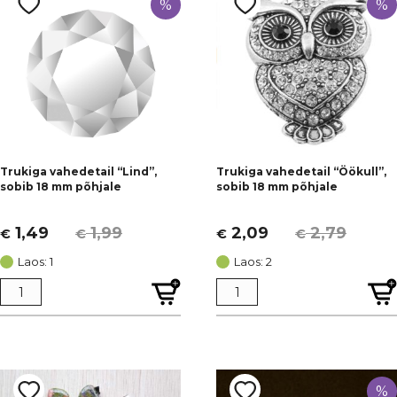
%
%
Ei, aitäh!
Trukiga vahedetail “Lind”,
Trukiga vahedetail “Öökull”,
sobib 18 mm põhjale
sobib 18 mm põhjale
1,49
1,99
2,09
2,79
€
€
€
€
Algne
Current
Algne
Current
hind
price
hind
price
Laos: 1
Laos: 2
oli:
is:
oli:
is:
€ 1,99.
€ 1,49.
€ 2,79.
€ 2,09.
%