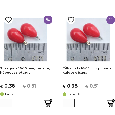
%
%
Tilk ripats 16×10 mm, punane,
Tilk ripats 16×10 mm, punane,
hõbedase otsaga
kuldse otsaga
0,38
0,51
0,38
0,51
€
€
€
€
Algne
Current
Algne
Current
hind
price
hind
price
Laos: 15
Laos: 18
oli:
is:
oli:
is:
€ 0,51.
€ 0,38.
€ 0,51.
€ 0,38.