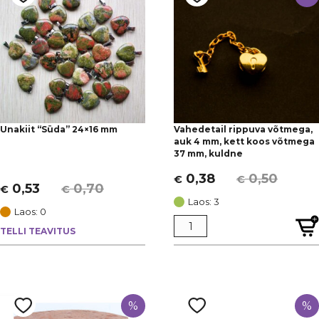
Unakiit “Süda” 24×16 mm
Vahedetail rippuva võtmega,
auk 4 mm, kett koos võtmega
37 mm, kuldne
0,38
0,50
€
€
Algne
Current
0,53
0,70
€
€
Algne
Current
hind
price
Laos: 3
hind
price
Laos: 0
oli:
is:
oli:
is:
TELLI TEAVITUS
€ 0,50.
€ 0,38.
€ 0,70.
€ 0,53.
%
%