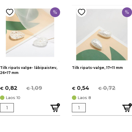
%
%
Tilk ripats valge- läbipaistev,
Tilk ripats-valge, 17×11 mm
26×17 mm
0,82
1,09
0,54
0,72
€
€
€
€
Algne
Current
Algne
Current
hind
price
hind
price
Laos: 10
Laos: 8
oli:
is:
oli:
is:
€ 1,09.
€ 0,82.
€ 0,72.
€ 0,54.