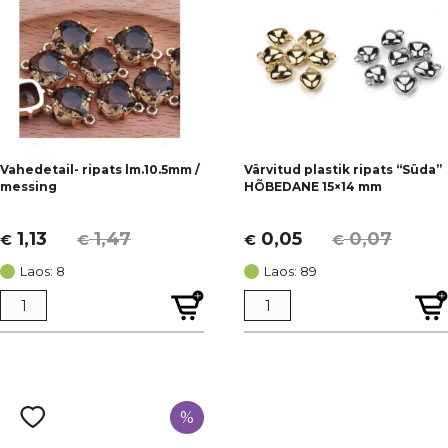
Vahedetail- ripats lm.10.5mm /
Värvitud plastik ripats “Süda”
messing
HÕBEDANE 15×14 mm
1,13
1,47
0,05
0,07
€
€
€
€
Algne
Current
Algne
Current
hind
price
hind
price
Laos: 8
Laos: 89
oli:
is:
oli:
is:
€ 1,47.
€ 1,13.
€ 0,07.
€ 0,05.
%