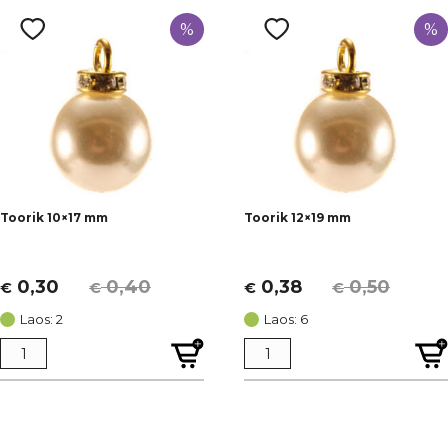
%
%
Toorik 10×17 mm
Toorik 12×19 mm
0,30
0,40
0,38
0,50
€
€
€
€
Algne
Current
Algne
Current
hind
price
hind
price
Laos: 2
Laos: 6
oli:
is:
oli:
is:
€ 0,40.
€ 0,30.
€ 0,50.
€ 0,38.