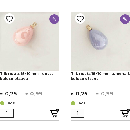
%
%
Tilk ripats 18×10 mm, roosa,
Tilk ripats 18×10 mm, tumehall,
kuldse otsaga
kuldse otsaga
0,75
0,99
0,75
0,99
€
€
€
€
Algne
Current
Algne
Current
hind
price
hind
price
Laos: 1
Laos: 1
oli:
is:
oli:
is:
€ 0,99.
€ 0,75.
€ 0,99.
€ 0,75.