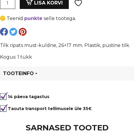
oli:
is:
Tilk
LISA KORVI
ripats
€ 0,99.
€ 0,74.
must-
Teenid
punkte
selle tootega.
kuldne,
26x17
mm
kogus
Tilk ripats must-kuldne, 26×17 mm. Plastik, püstine tilk.
Kogus: 1 tükk
TOOTEINFO
Tootekood
99736
14 päeva tagastus
Värvus
Kuldne, Must
Kuju
tilk
Tasuta transport tellimusele üle 35€
Materjal
plastik
SARNASED TOOTED