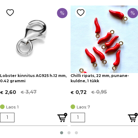
%
%
Lobster kinnitus AG925 h.12 mm,
Chilli ripats, 22 mm, punane-
0.42 grammi
kuldne, 1 tükk
3,47
0,95
2,60
0,72
€
€
€
€
Algne
Current
Algne
Current
hind
price
hind
price
Laos: 1
Laos: 7
oli:
is:
oli:
is:
€ 3,47.
€ 2,60.
€ 0,95.
€ 0,72.