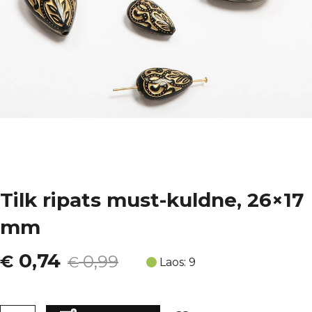
Tilk ripats must-kuldne, 26×17
mm
Algne
Current
0,74
€
0,99
€
Laos: 9
hind
price