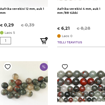
Aafrika verekivi 12 mm, auk 1
Aafrika verekivi 4 mm, auk 1
mm
mm /88 tükki
0,29
0,39
€
€
Algne
Current
6,21
8,28
€
€
Algne
Current
hind
price
Laos: 5
hind
price
Laos: 0
oli:
is:
oli:
is:
TELLI TEAVITUS
€ 0,39.
€ 0,29.
€ 8,28.
€ 6,21.
%