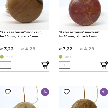
“Päikesetõusu” mookaiit,
“Päikesetõusu” mookaiit,
lm.30 mm, läbi auk 1 mm
lm.30 mm, läbi auk 1 mm
3,22
4,29
3,22
4,29
€
€
€
€
Algne
Current
Algne
Current
hind
price
hind
price
Laos: 1
Laos: 1
oli:
is:
oli:
is:
€ 4,29.
€ 3,22.
€ 4,29.
€ 3,22.
%
%