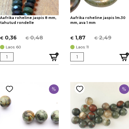
Registreeru, ning saadame sulle kupongi
väärtusega 5€ kasutamiseks üle 20€ ostuga! Lisaks
Aafrika roheline jaspis 8 mm,
Aafrika roheline jaspis lm.30
tahutud rondelle
mm, ava 1 mm
saad kasutada mugavat soovinimekirja.
0,36
0,48
1,87
2,49
€
€
€
€
Algne
Current
Algne
Current
Jah, soovin
hind
price
hind
price
Laos: 60
Laos: 11
oli:
is:
oli:
is:
Ei, aitäh!
€ 0,48.
€ 0,36.
€ 2,49.
€ 1,87.
%
%