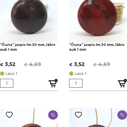
“Õuna” jaspis lm.30 mm, läbiv
“Õuna” jaspis lm.30 mm, läbiv
auk 1 mm
auk 1 mm
3,52
4,69
3,52
4,69
€
€
€
€
Algne
Current
Algne
Current
hind
price
hind
price
Laos: 1
Laos: 1
oli:
is:
oli:
is:
€ 4,69.
€ 3,52.
€ 4,69.
€ 3,52.
%
%