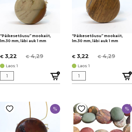
“Päikesetõusu” mookaiit,
“Päikesetõusu” mookaiit,
lm.30 mm, läbi auk 1 mm
lm.30 mm, läbi auk 1 mm
3,22
4,29
3,22
4,29
€
€
€
€
Algne
Current
Algne
Current
hind
price
hind
price
Laos: 1
Laos: 1
oli:
is:
oli:
is:
€ 4,29.
€ 3,22.
€ 4,29.
€ 3,22.
%
%