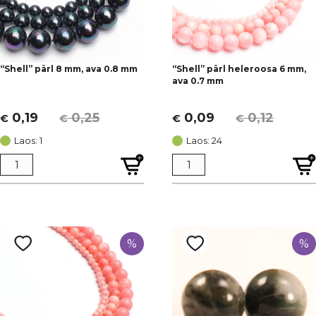
“Shell” pärl 8 mm, ava 0.8 mm
“Shell” pärl heleroosa 6 mm,
ava 0.7 mm
0,19
0,25
0,09
0,12
€
€
€
€
Algne
Current
Algne
Current
hind
price
hind
price
Laos: 1
Laos: 24
oli:
is:
oli:
is:
€ 0,25.
€ 0,19.
€ 0,12.
€ 0,09.
%
%