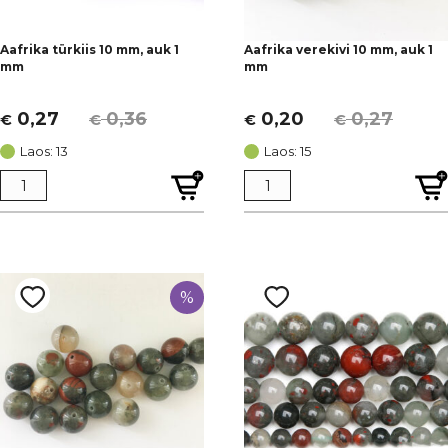
Aafrika türkiis 10 mm, auk 1
Aafrika verekivi 10 mm, auk 1
mm
mm
0,27
0,36
0,20
0,27
€
€
€
€
Algne
Current
Algne
Current
hind
price
hind
price
Laos: 13
Laos: 15
oli:
is:
oli:
is:
€ 0,36.
€ 0,27.
€ 0,27.
€ 0,20.
%