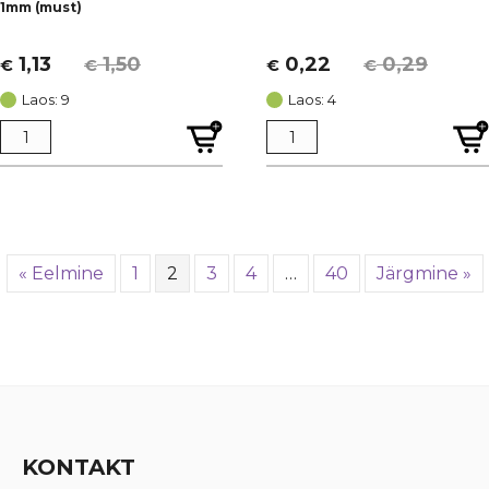
1mm (must)
1,13
1,50
0,22
0,29
€
€
€
€
Algne
Current
Algne
Current
hind
price
hind
price
Laos: 9
Laos: 4
oli:
is:
oli:
is:
€ 1,50.
€ 1,13.
€ 0,29.
€ 0,22.
« Eelmine
1
2
3
4
…
40
Järgmine »
KONTAKT