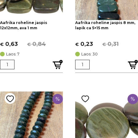
Aafrika roheline jaspis
Aafrika roheline jaspis 8 mm,
12x12mm, ava 1 mm
lapik ca 5×15 mm
0,63
0,84
0,23
0,31
€
€
€
€
Algne
Current
Algne
Current
hind
price
hind
price
Laos: 7
Laos: 30
oli:
is:
oli:
is:
€ 0,84.
€ 0,63.
€ 0,31.
€ 0,23.
%
%
Soovid saada 5€ alet oma esimeselt ostult?