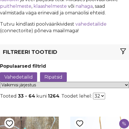
puithelmeste
,
klaashelmeste
või
nahaga
, saad
valmistada väga erinevaid ja omanäolisi ehteid.
Tutvu kindlasti poolväärikividest
vahedetailide
(connectorite) põneva maailmaga!
FILTREERI TOOTEID
Populaarsed filtrid
TÜÜP
Vahedetailid
Ripatsid
Ahhaat
(188)
MATERJAL
Akvamariin
(14)
Tooted
33 - 64
kuni
1264
. Toodet lehel:
naturaalne
(1)
Amasoniit
(33)
VÄRV
poolvääriskivi
(4)
Ametüst
(20)
Aventuriin
(7)
LÄBIMÕÕT
Erinevad p/v-kivid
(196)
%
2 mm
(6)
Granaat
(10)