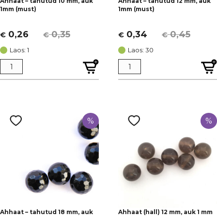
Ahhaat – tahutud 10 mm, auk
Ahhaat – tahutud 12 mm, auk
1mm (must)
1mm (must)
0,26
0,35
0,34
0,45
€
€
€
€
Algne
Current
Algne
Current
hind
price
hind
price
Laos: 1
Laos: 30
oli:
is:
oli:
is:
€ 0,35.
€ 0,26.
€ 0,45.
€ 0,34.
%
%
Ahhaat – tahutud 18 mm, auk
Ahhaat (hall) 12 mm, auk 1 mm