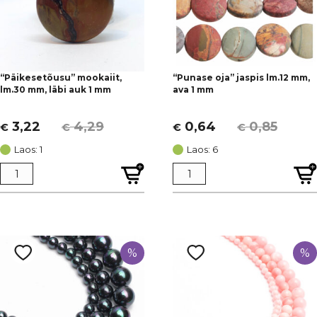
“Päikesetõusu” mookaiit,
“Punase oja” jaspis lm.12 mm,
lm.30 mm, läbi auk 1 mm
ava 1 mm
3,22
4,29
0,64
0,85
€
€
€
€
Algne
Current
Algne
Current
hind
price
hind
price
Laos: 1
Laos: 6
oli:
is:
oli:
is:
€ 4,29.
€ 3,22.
€ 0,85.
€ 0,64.
%
%