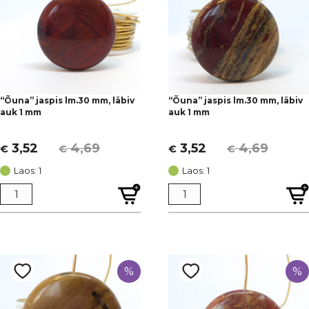
“Õuna” jaspis lm.30 mm, läbiv
“Õuna” jaspis lm.30 mm, läbiv
auk 1 mm
auk 1 mm
3,52
4,69
3,52
4,69
€
€
€
€
Algne
Current
Algne
Current
hind
price
hind
price
Laos: 1
Laos: 1
oli:
is:
oli:
is:
€ 4,69.
€ 3,52.
€ 4,69.
€ 3,52.
%
%