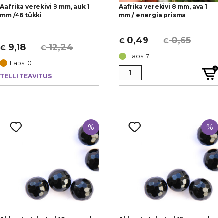
Aafrika verekivi 8 mm, auk 1
Aafrika verekivi 8 mm, ava 1
mm /46 tükki
mm / energia prisma
0,49
0,65
€
€
Algne
Current
9,18
12,24
€
€
Algne
Current
hind
price
Laos: 7
hind
price
Laos: 0
oli:
is:
oli:
is:
TELLI TEAVITUS
€ 0,65.
€ 0,49.
€ 12,24.
€ 9,18.
%
%