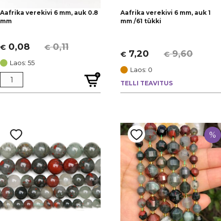
Aafrika verekivi 6 mm, auk 0.8
Aafrika verekivi 6 mm, auk 1
mm
mm /61 tükki
0,08
0,11
€
€
Algne
Current
7,20
9,60
€
€
Algne
Current
hind
price
Laos: 55
hind
price
Laos: 0
oli:
is:
oli:
is:
TELLI TEAVITUS
€ 0,11.
€ 0,08.
€ 9,60.
€ 7,20.
%