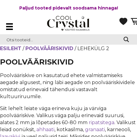
Paljud tooted pidevalt soodsama hinnaga!
ESILEHT
/
POOLVÄÄRISKIVID
/ LEHEKÜLG 2
POOLVÄÄRISKIVID
Poolvääriskive on kasutatud ehete valmistamiseks
aegade algusest, ning läbi aegade on poolvääriskividele
omistatud erinevaid tähendusi vastavalt
kultuuriruumile.
Siit lehelt leiate väga erineva kuju ja värviga
poolvääriskive. Valikus väga palju erinevaid suurusi,
alates 2 mm ja lõpetades 60-80 mm
ripatsitega
. Valikust
leiad oonüksit,
ahhaati
, kotkasilma,
granaati
, karneooli,
laavakivi
ja veel paljusid teisi. Miksides poolvääriskive