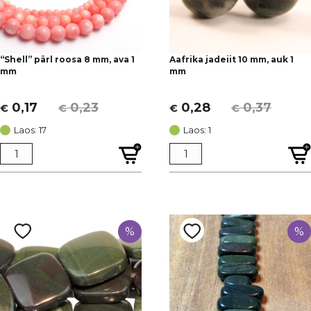
“Shell” pärl roosa 8 mm, ava 1
Aafrika jadeiit 10 mm, auk 1
mm
mm
0,17
0,23
0,28
0,37
€
€
€
€
Algne
Current
Algne
Current
hind
price
hind
price
Laos: 17
Laos: 1
oli:
is:
oli:
is:
€ 0,23.
€ 0,17.
€ 0,37.
€ 0,28.
%
%