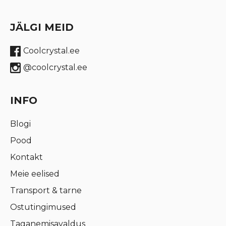
JÄLGI MEID
Coolcrystal.ee
@coolcrystal.ee
INFO
Blogi
Pood
Kontakt
Meie eelised
Transport & tarne
Ostutingimused
Taganemisavaldus