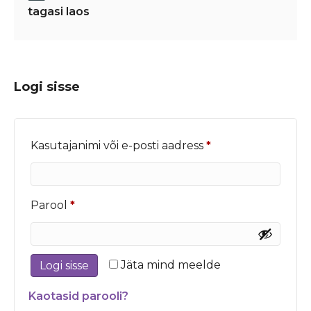
tagasi laos
Logi sisse
Nõutud
Kasutajanimi või e-posti aadress
*
Nõutud
Parool
*
Jäta mind meelde
Logi sisse
Kaotasid parooli?