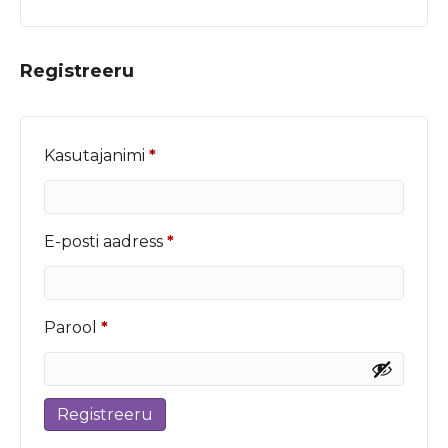
Registreeru
Nõutud
Kasutajanimi
*
Nõutud
E-posti aadress
*
Nõutud
Parool
*
Registreeru