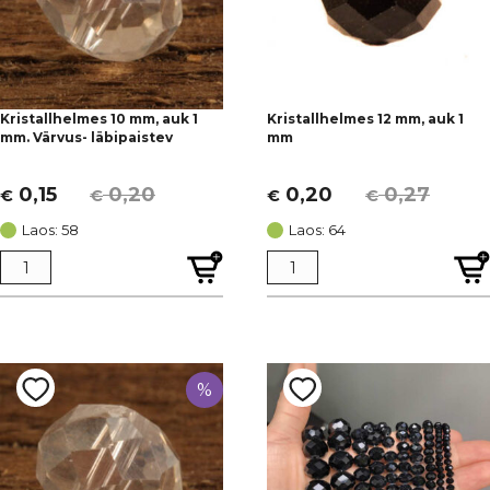
Kristallhelmes 10 mm, auk 1
Kristallhelmes 12 mm, auk 1
mm. Värvus- läbipaistev
mm
0,15
0,20
0,20
0,27
€
€
€
€
Algne
Current
Algne
Current
hind
price
hind
price
Laos: 58
Laos: 64
oli:
is:
oli:
is:
€ 0,20.
€ 0,15.
€ 0,27.
€ 0,20.
%