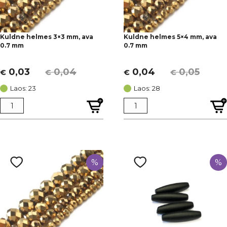
Kuldne helmes 3×3 mm, ava
Kuldne helmes 5×4 mm, ava
0.7 mm
0.7 mm
0,03
0,04
0,04
0,05
€
€
€
€
Algne
Current
Algne
Current
hind
price
hind
price
Laos: 23
Laos: 28
oli:
is:
oli:
is:
€ 0,04.
€ 0,03.
€ 0,05.
€ 0,04.
%
%