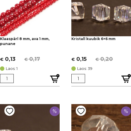
Klaaspärl 8 mm, ava 1 mm,
Kristall kuubik 6×6 mm
punane
0,13
0,17
0,15
0,20
€
€
€
€
Algne
Current
Algne
Current
hind
price
hind
price
Laos: 1
Laos: 39
oli:
is:
oli:
is:
€ 0,17.
€ 0,13.
€ 0,20.
€ 0,15.
%
%