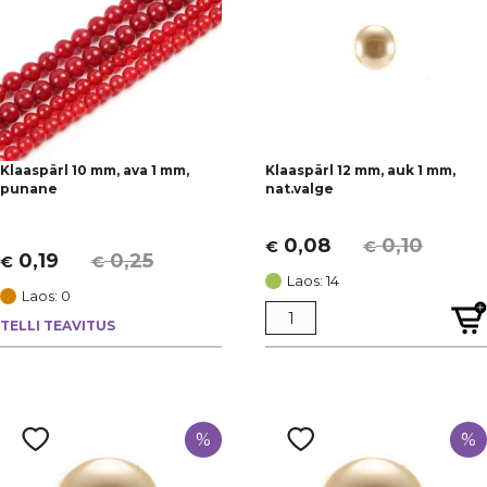
Klaaspärl 10 mm, ava 1 mm,
Klaaspärl 12 mm, auk 1 mm,
punane
nat.valge
0,08
0,10
€
€
Algne
Current
0,19
0,25
€
€
Algne
Current
hind
price
Laos: 14
hind
price
Laos: 0
oli:
is:
oli:
is:
TELLI TEAVITUS
€ 0,10.
€ 0,08.
€ 0,25.
€ 0,19.
%
%