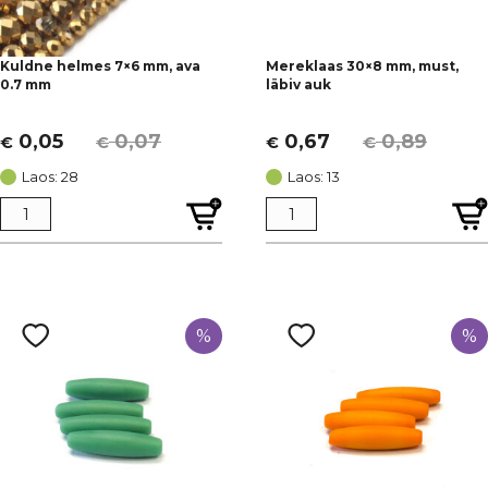
Kuldne helmes 7×6 mm, ava
Mereklaas 30×8 mm, must,
0.7 mm
läbiv auk
0,05
0,07
0,67
0,89
€
€
€
€
Algne
Current
Algne
Current
hind
price
hind
price
Laos: 28
Laos: 13
oli:
is:
oli:
is:
€ 0,07.
€ 0,05.
€ 0,89.
€ 0,67.
%
%