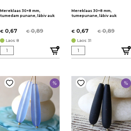
Mereklaas 30×8 mm,
Mereklaas 30×8 mm,
tumedam punane, läbiv auk
tumepunane, läbiv auk
0,67
0,89
0,67
0,89
€
€
€
€
Algne
Current
Algne
Current
hind
price
hind
price
Laos: 8
Laos: 31
oli:
is:
oli:
is:
€ 0,89.
€ 0,67.
€ 0,89.
€ 0,67.
%
%