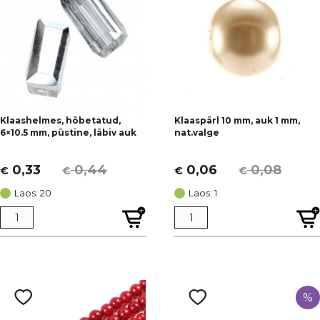
Klaashelmes, hõbetatud,
Klaaspärl 10 mm, auk 1 mm,
6×10.5 mm, püstine, läbiv auk
nat.valge
0,33
0,44
0,06
0,08
€
€
€
€
Algne
Current
Algne
Current
hind
price
hind
price
Laos: 20
Laos: 1
oli:
is:
oli:
is:
€ 0,44.
€ 0,33.
€ 0,08.
€ 0,06.
%