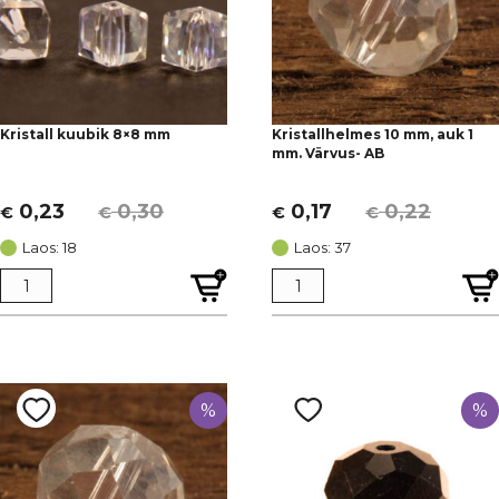
Kristall kuubik 8×8 mm
Kristallhelmes 10 mm, auk 1
mm. Värvus- AB
0,23
0,30
0,17
0,22
€
€
€
€
Algne
Current
Algne
Current
hind
price
hind
price
Laos: 18
Laos: 37
oli:
is:
oli:
is:
€ 0,30.
€ 0,23.
€ 0,22.
€ 0,17.
%
%