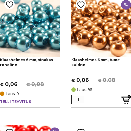
KATEGOORIAD
kuubik
(4)
%
Helmed
(120)
[+]
lapik
(1)
SAADAVUS
Jõulud
(2)
muu
(1)
Laos
(106)
Ehete osad
(1)
[+]
ovaal
(3)
Otsas
(14)
rondelle
(14)
tilk
(34)
ümmargune
(42)
Klaashelmes 6 mm, sinakas-
Klaashelmes 6 mm, tume
roheline
kuldne
0,06
0,08
€
€
Algne
Current
0,06
0,08
€
€
Algne
Current
hind
price
Laos: 95
hind
price
Laos: 0
oli:
is:
oli:
is:
TELLI TEAVITUS
€ 0,08.
€ 0,06.
€ 0,08.
€ 0,06.