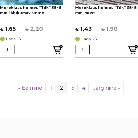
Mereklaas helmes “Tilk” 38×8
Mereklaas helmes “Tilk” 38×8
mm, läbikumav sinine
mm, must
1,65
2,20
1,43
1,90
€
€
€
€
Algne
Current
Algne
Current
hind
price
hind
price
Laos: 13
Laos: 23
oli:
is:
oli:
is:
€ 2,20.
€ 1,65.
€ 1,90.
€ 1,43.
« Eelmine
1
2
3
4
Järgmine »