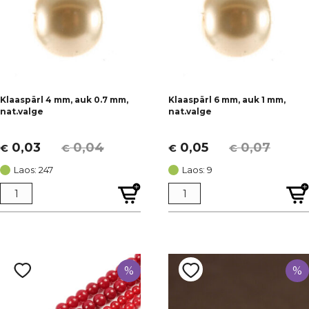
Klaaspärl 4 mm, auk 0.7 mm,
Klaaspärl 6 mm, auk 1 mm,
nat.valge
nat.valge
0,03
0,04
0,05
0,07
€
€
€
€
Algne
Current
Algne
Current
hind
price
hind
price
Laos: 247
Laos: 9
oli:
is:
oli:
is:
€ 0,04.
€ 0,03.
€ 0,07.
€ 0,05.
%
%