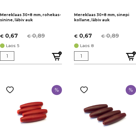
Mereklaas 30×8 mm, rohekas-
Mereklaas 30×8 mm, sinepi
sinine, läbiv auk
kollane, läbiv auk
0,67
0,89
0,67
0,89
€
€
€
€
Algne
Current
Algne
Current
hind
price
hind
price
Laos: 5
Laos: 8
oli:
is:
oli:
is:
€ 0,89.
€ 0,67.
€ 0,89.
€ 0,67.
%
%