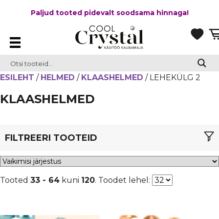
Paljud tooted pidevalt soodsama hinnaga!
ESILEHT
/
HELMED
/
KLAASHELMED
/ LEHEKÜLG 2
KLAASHELMED
FILTREERI TOOTEID
VÄRV
Tooted
33 - 64
kuni
120
. Toodet lehel:
KUJU
briolette
(21)