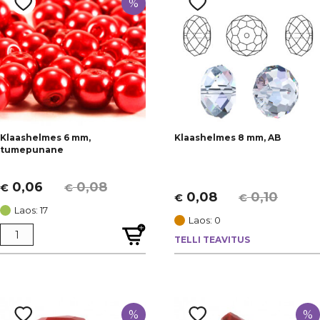
%
Klaashelmes 6 mm,
Klaashelmes 8 mm, AB
tumepunane
0,06
0,08
€
€
Algne
Current
0,08
0,10
€
€
Algne
Current
hind
price
Laos: 17
hind
price
Laos: 0
oli:
is:
oli:
is:
TELLI TEAVITUS
€ 0,08.
€ 0,06.
€ 0,10.
€ 0,08.
%
%