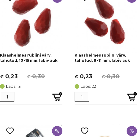
Klaashelmes rubiini värv,
Klaashelmes rubiini värv,
tahutud, 10×15 mm, läbiv auk
tahutud, 8×11 mm, läbiv auk
0,23
0,30
0,23
0,30
€
€
€
€
Algne
Current
Algne
Current
hind
price
hind
price
Laos: 13
Laos: 22
oli:
is:
oli:
is:
€ 0,30.
€ 0,23.
€ 0,30.
€ 0,23.
%
%