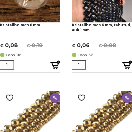
Kristallhelmes 6 mm
Kristallhelmes 6 mm, tahutud,
auk 1 mm
0,08
0,10
0,06
0,08
€
€
€
€
Algne
Current
Algne
Current
hind
price
hind
price
Laos: 116
Laos: 36
oli:
is:
oli:
is:
€ 0,10.
€ 0,08.
€ 0,08.
€ 0,06.
%
%