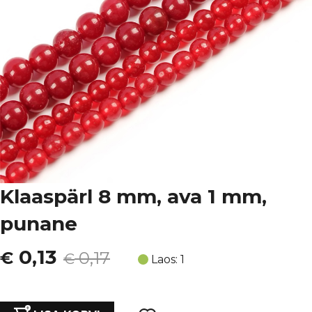
Klaaspärl 8 mm, ava 1 mm,
punane
Algne
Current
0,13
€
0,17
€
Laos: 1
hind
price
Klaaspärl