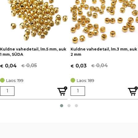
Kuldne vahedetail, lm.5 mm, auk
Kuldne vahedetail, lm.3 mm, auk
1 mm, SÜDA
2 mm
0,05
0,04
0,04
0,03
€
€
€
€
Algne
Current
Algne
Current
hind
price
hind
price
Laos: 199
Laos: 189
oli:
is:
oli:
is:
€ 0,05.
€ 0,04.
€ 0,04.
€ 0,03.