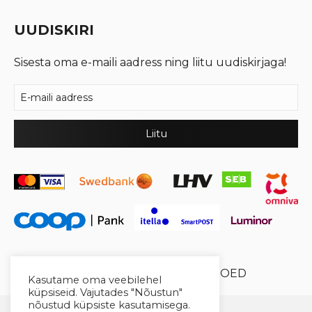
UUDISKIRI
Sisesta oma e-maili aadress ning liitu uudiskirjaga!
© 2026 Cool Crystal OÜ //
XYSUM E-POED
Kasutame oma veebilehel
küpsiseid. Vajutades "Nõustun"
nõustud küpsiste kasutamisega.