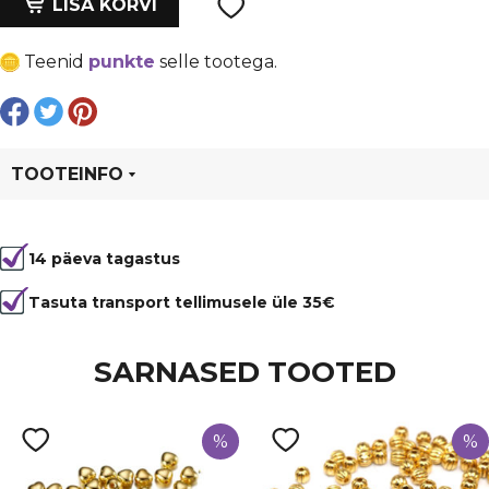
oli:
is:
LISA KORVI
8
€ 0,17.
€ 0,13.
mm,
Teenid
punkte
selle tootega.
ava
1
mm,
punane
kogus
TOOTEINFO
Tootekood
96379
14 päeva tagastus
Värvus
Punane
Kuju
ümmargune
Tasuta transport tellimusele üle 35€
SARNASED TOOTED
%
%