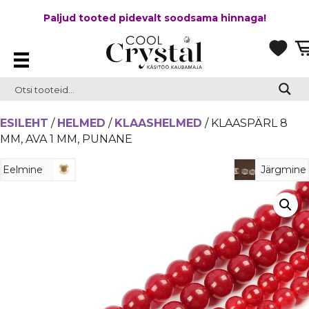
Paljud tooted pidevalt soodsama hinnaga!
ESILEHT
/
HELMED
/
KLAASHELMED
/ KLAASPÄRL 8
MM, AVA 1 MM, PUNANE
Eelmine
Järgmine