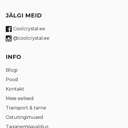
JÄLGI MEID
Coolcrystal.ee
@coolcrystal.ee
INFO
Blogi
Pood
Kontakt
Meie eelised
Transport & tarne
Ostutingimused
Taganemisavaldus