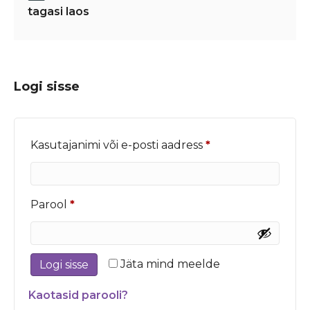
tagasi laos
Logi sisse
Nõutud
Kasutajanimi või e-posti aadress
*
Nõutud
Parool
*
Jäta mind meelde
Logi sisse
Kaotasid parooli?