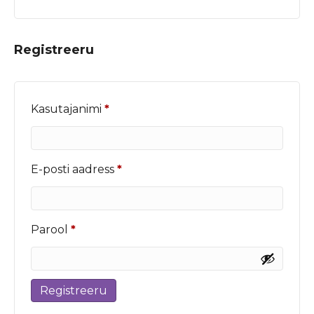
Registreeru
Nõutud
Kasutajanimi
*
Nõutud
E-posti aadress
*
Nõutud
Parool
*
Registreeru