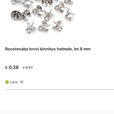
Roostevaba kruvi kinnitus helmele, lm.8 mm
0,38
0,51
€
€
Algne
Current
hind
price
oli:
is:
Laos: 18
€ 0,51.
€ 0,38.