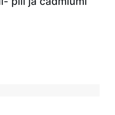
li- plii ja cadmiumi