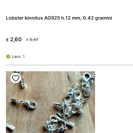
Lobster kinnitus AG925 h.12 mm, 0.42 grammi
2,60
3,47
€
€
Algne
Current
hind
price
oli:
is:
Laos: 1
€ 3,47.
€ 2,60.