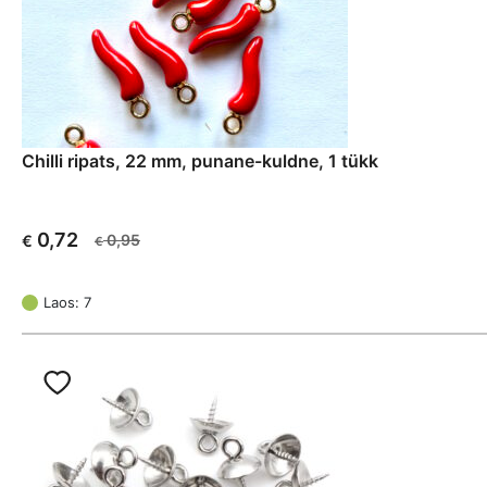
Chilli ripats, 22 mm, punane-kuldne, 1 tükk
0,72
0,95
€
€
Algne
Current
hind
price
oli:
is:
Laos: 7
€ 0,95.
€ 0,72.