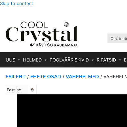
Skip to content
UUS
HELMED
POOLVÄÄRISKIVID
RIPATSID
E
/
/
/ VAHEHELM
ESILEHT
EHETE OSAD
VAHEHELMED
Eelmine