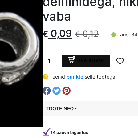
delfiinidega, nik
vaba
Algne
Current
0,09
0,12
€
€
Laos: 34
hind
price
Vahehelmes,
oli:
is:
LISA KORVI
9x9
mm
€ 0,12.
€ 0,09.
Teenid
punkte
selle tootega.
auk
5
mm,
kaetud
TOOTEINFO
hõbeda
värviga,
Tootekood
6154
väikeste
delfiinidega,
14 päeva tagastus