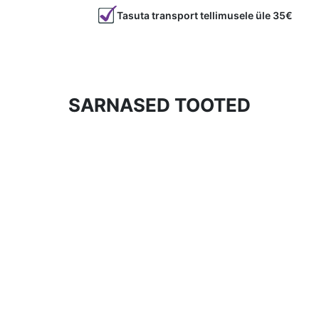
nikli-
Tasuta transport tellimusele üle 35€
plii
ja
cadmiumi
vaba
kogus
SARNASED TOOTED