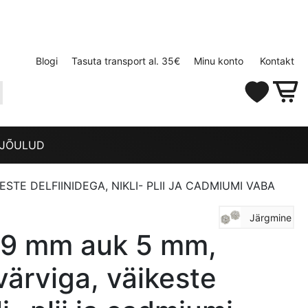
Blogi
Tasuta transport al. 35€
Minu konto
Kontakt
JÕULUD
TE DELFIINIDEGA, NIKLI- PLII JA CADMIUMI VABA
Järgmine
×9 mm auk 5 mm,
ärviga, väikeste