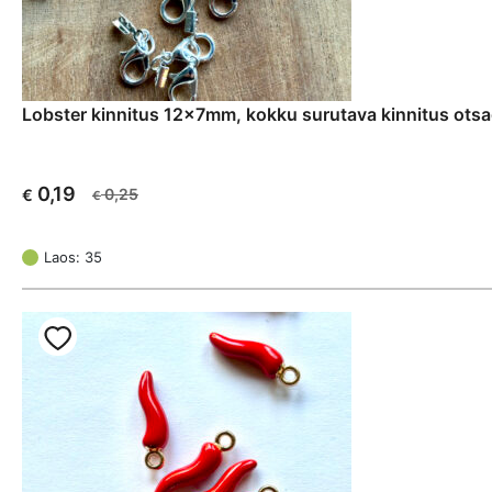
Lobster kinnitus 12x7mm, kokku surutava kinnitus otsa
0,19
0,25
€
€
Algne
Current
hind
price
oli:
is:
Laos: 35
€ 0,25.
€ 0,19.