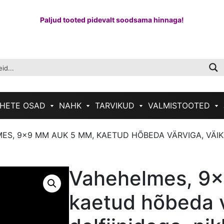
Paljud tooted pidevalt soodsama hinnaga!
HETE OSAD
NAHK
TARVIKUD
VALMISTOOTED
ES, 9×9 MM AUK 5 MM, KAETUD HÕBEDA VÄRVIGA, VÄIKES
Vahehelmes, 9
kaetud hõbeda v