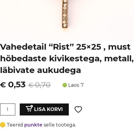
Vahedetail “Rist” 25×25 , must
hõbedaste kivikestega, metall,
läbivate aukudega
Algne
Current
0,53
€
0,70
€
Laos: 7
hind
price
oli:
is:
Vahedetail
LISA KORVI
"Rist"
€ 0,70.
€ 0,53.
25x25
Teenid
punkte
selle tootega.
,