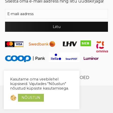
Sisesta oma e-maili aadress ning liitu uudiskirjaga!
© 2026 Cool Crystal OÜ //
XYSUM E-POED
Kasutame oma veebilehel
küpsiseid. Vajutades "Nõustun"
nõustud küpsiste kasutamisega.
NÕUSTUN