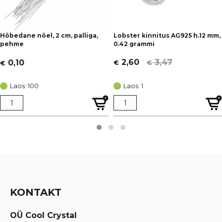
Hõbedane nõel, 2 cm, palliga,
Lobster kinnitus AG925 h.12 mm,
pehme
0.42 grammi
3,47
2,60
0,10
€
€
€
Algne
Current
hind
price
Laos: 100
Laos: 1
oli:
is:
€ 3,47.
€ 2,60.
KONTAKT
OÜ Cool Crystal