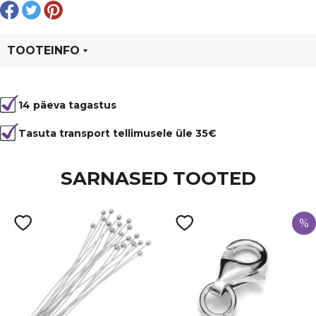
must
hõbedaste
kivikestega,
metall,
TOOTEINFO
läbivate
aukudega
Tootekood
6035
kogus
14 päeva tagastus
Tasuta transport tellimusele üle 35€
SARNASED TOOTED
%