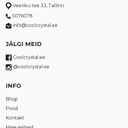
Veeriku tee 33, Tallinn
5076078
info@coolcrystal.ee
JÄLGI MEID
Coolcrystal.ee
@coolcrystal.ee
INFO
Blogi
Pood
Kontakt
Meie eelised