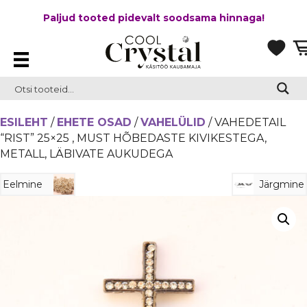
Paljud tooted pidevalt soodsama hinnaga!
ESILEHT
/
EHETE OSAD
/
VAHELÜLID
/ VAHEDETAIL
“RIST” 25×25 , MUST HÕBEDASTE KIVIKESTEGA,
METALL, LÄBIVATE AUKUDEGA
Eelmine
Järgmine