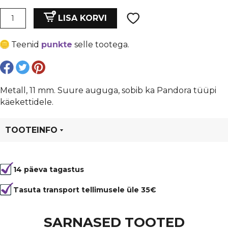
oli:
is:
Vahedetail
LISA KORVI
metall,
€ 1,80.
€ 1,35.
11
Teenid
punkte
selle tootega.
mm.
Suure
auguga,
sobib
Metall, 11 mm. Suure auguga, sobib ka Pandora tüüpi
ka
käekettidele.
Pandora
tääpi
TOOTEINFO
käekettidele.
kogus
Tootekood
5383
14 päeva tagastus
Tasuta transport tellimusele üle 35€
SARNASED TOOTED