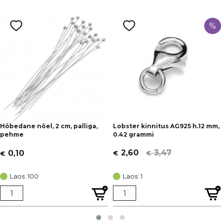
%
Hõbedane nõel, 2 cm, palliga,
Lobster kinnitus AG925 h.12 mm,
pehme
0.42 grammi
3,47
2,60
0,10
€
€
€
Algne
Current
hind
price
Laos: 100
Laos: 1
oli:
is:
€ 3,47.
€ 2,60.