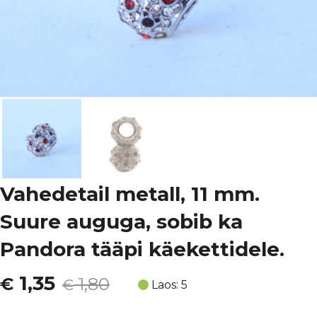
Vahedetail metall, 11 mm.
Suure auguga, sobib ka
Pandora tääpi käekettidele.
Algne
Current
1,35
€
1,80
€
Laos: 5
hind
price