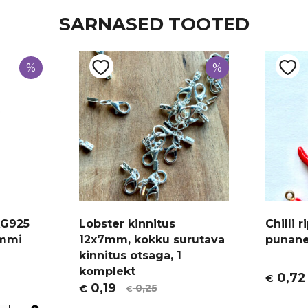
SARNASED TOOTED
%
%
AG925
Lobster kinnitus
Chilli 
ammi
12x7mm, kokku surutava
punane
kinnitus otsaga, 1
komplekt
0,72
€
Algne
Curren
0,19
0,25
€
€
Algne
Current
hind
price