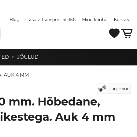
Blogi
Tasuta transport al. 35€
Minu konto
Kontakt
TED
JÕULUD
A. AUK 4 MM
Järgmine
 10 mm. Hõbedane,
ivikestega. Auk 4 mm
7