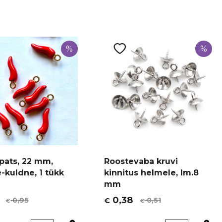
%
%
ripats, 22 mm,
Roostevaba kruvi
-kuldne, 1 tükk
kinnitus helmele, lm.8
mm
0,38
0,95
0,51
€
€
€
t
Algne
Current
hind
price