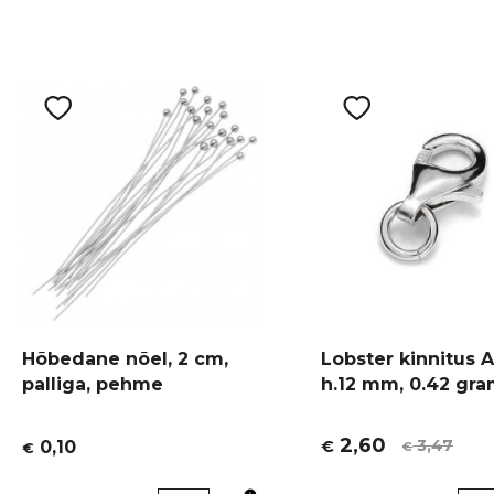
Hõbedane nõel, 2 cm,
Lobster kinnitus 
palliga, pehme
h.12 mm, 0.42 gr
2,60
3,47
0,10
€
€
€
Algne
Current
hind
price