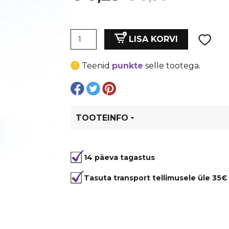
hind
price
Vahedetail,
oli:
is:
LISA KORVI
lm.
10
€ 0,30.
€ 0,23.
Teenid
punkte
selle tootega.
mm.
Hõbedane,
läbipaistvate
kivikestega.
Auk
TOOTEINFO
4
mm
Tootekood
7003
kogus
14 päeva tagastus
Tasuta transport tellimusele üle 35€