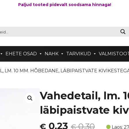
Paljud tooted pidevalt soodsama hinnaga!
EHETE OSAD
NAHK
TARVIKUD
VALMISTOO
L, LM. 10 MM. HÕBEDANE, LÄBIPAISTVATE KIVIKESTEG
Vahedetail, lm.
läbipaistvate k
Algne
Current
0,23
0,30
€
€
Laos: 2