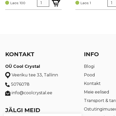
Laos: 100
oli:
is:
Laos: 1
€ 3,47.
€ 2,60.
KONTAKT
INFO
OÜ Cool Crystal
Blogi
Pood
Veeriku tee 33, Tallinn
Kontakt
5076078
Meie eelised
info@coolcrystal.ee
Transport & ta
JÄLGI MEID
Ostutingimuse