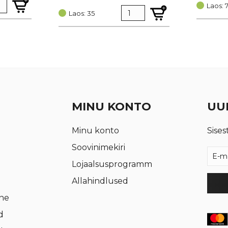
hind
price
oli:
is:
Laos: 
oli:
is:
Laos: 35
€ 0,95.
€ 0,72.
€ 0,25.
€ 0,19.
MINU KONTO
UUD
Minu konto
Sises
Soovinimekiri
Lojaalsusprogramm
Allahindlused
rne
d