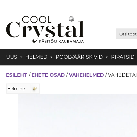
UUS
HELMED
POOLVÄÄRISKIVID
RIPATSID
ESILEHT
/
EHETE OSAD
/
VAHEHELMED
/ VAHEDETAI
Eelmine