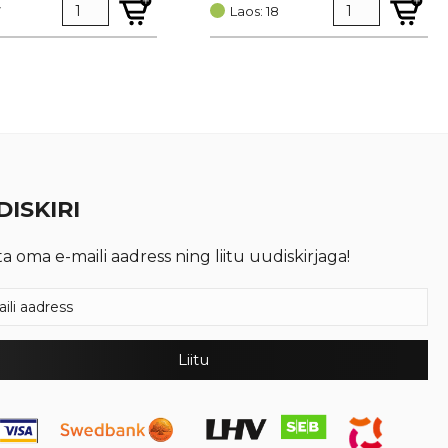
7
oli:
is:
Laos: 18
€ 0,51.
€ 0,38.
ISKIRI
ta oma e-maili aadress ning liitu uudiskirjaga!