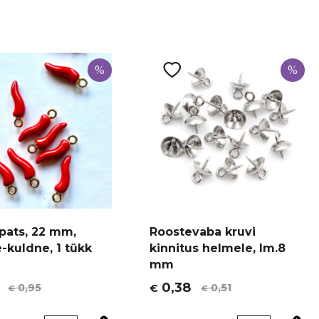
%
%
ripats, 22 mm,
Roostevaba kruvi
-kuldne, 1 tükk
kinnitus helmele, lm.8
mm
0,38
0,95
0,51
€
€
€
t
Algne
Current
hind
price