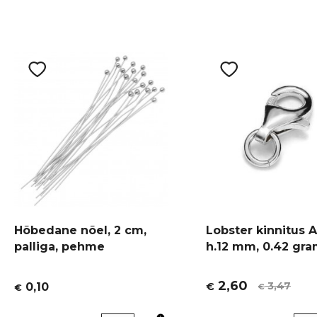
Hõbedane nõel, 2 cm,
Lobster kinnitus 
palliga, pehme
h.12 mm, 0.42 gr
2,60
3,47
0,10
€
€
€
Algne
Current
hind
price