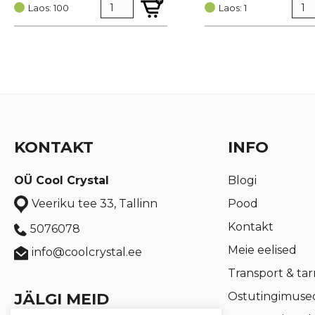
Laos: 100
oli:
is:
Laos: 1
€ 3,47.
€ 2,60.
KONTAKT
INFO
OÜ Cool Crystal
Blogi
Pood
Veeriku tee 33, Tallinn
Kontakt
5076078
Meie eelised
info@coolcrystal.ee
Transport & ta
JÄLGI MEID
Ostutingimuse