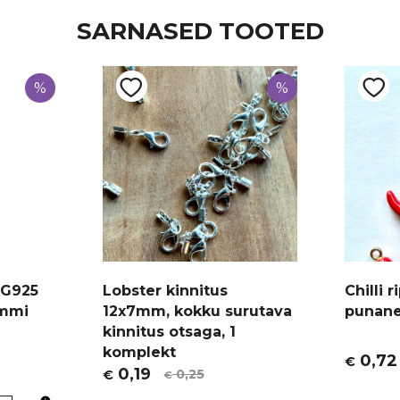
SARNASED TOOTED
%
%
AG925
Lobster kinnitus
Chilli 
ammi
12x7mm, kokku surutava
punane
kinnitus otsaga, 1
komplekt
0,72
€
Algne
Curren
0,19
0,25
€
€
Algne
Current
hind
price