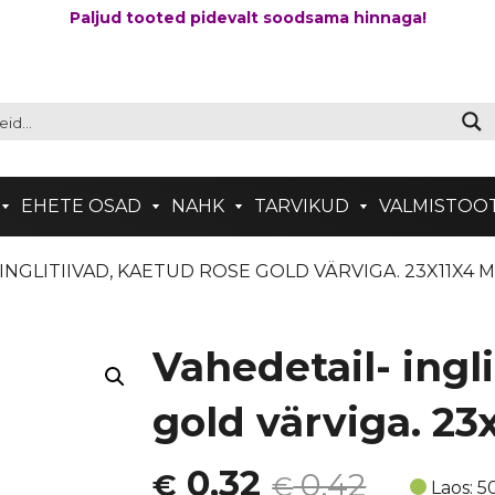
Paljud tooted pidevalt soodsama hinnaga!
EHETE OSAD
NAHK
TARVIKUD
VALMISTOO
 INGLITIIVAD, KAETUD ROSE GOLD VÄRVIGA. 23X11X4 M
Vahedetail- ingl
gold värviga. 2
Algne
Current
0,32
0,42
€
€
Laos: 5