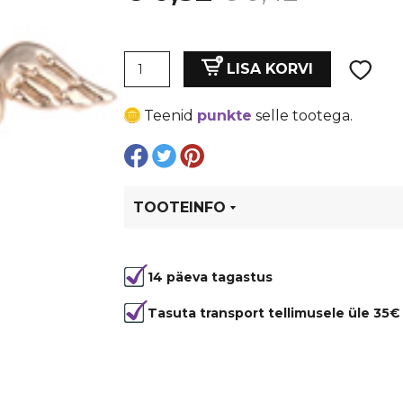
hind
price
Vahedetail-
oli:
is:
LISA KORVI
inglitiivad,
kaetud
€ 0,42.
€ 0,32.
Teenid
punkte
selle tootega.
rose
gold
värviga.
23x11x4
mm,
TOOTEINFO
auk
1
Tootekood
6498
mm
14 päeva tagastus
kogus
Tasuta transport tellimusele üle 35€