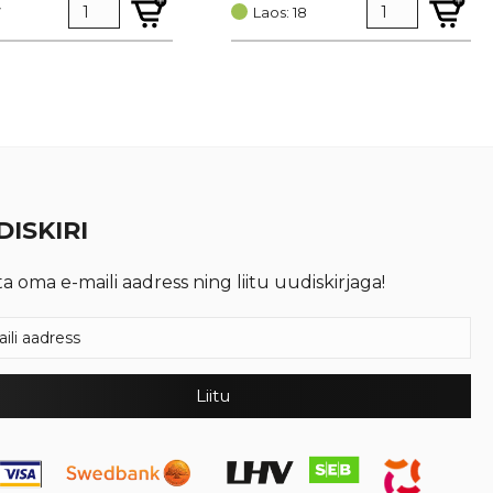
7
oli:
is:
Laos: 18
€ 0,51.
€ 0,38.
ISKIRI
ta oma e-maili aadress ning liitu uudiskirjaga!