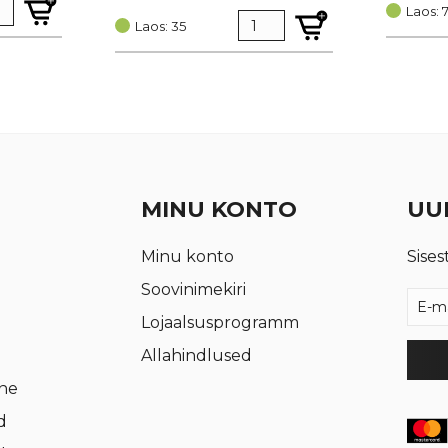
hind
price
oli:
is:
Laos: 
oli:
is:
Laos: 35
€ 0,95.
€ 0,72.
€ 0,25.
€ 0,19.
MINU KONTO
UUD
Minu konto
Sises
Soovinimekiri
Lojaalsusprogramm
Allahindlused
rne
d