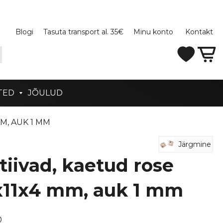
Blogi
Tasuta transport al. 35€
Minu konto
Kontakt
TED
JÕULUD
M, AUK 1 MM
Järgmine
itiivad, kaetud rose
3x11x4 mm, auk 1 mm
0