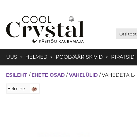
UUS
HELMED
POOLVÄÄRISKIVID
RIPATSID
ESILEHT
/
EHETE OSAD
/
VAHELÜLID
/ VAHEDETAIL-
Eelmine