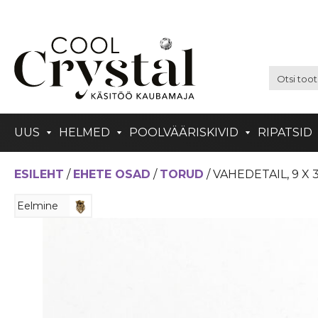
UUS
HELMED
POOLVÄÄRISKIVID
RIPATSID
ESILEHT
/
EHETE OSAD
/
TORUD
/ VAHEDETAIL, 9 
Eelmine