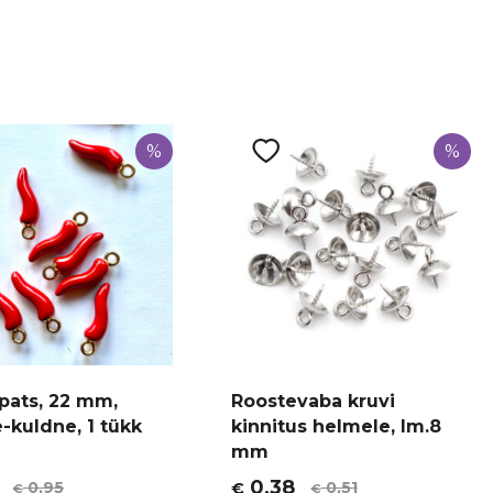
%
%
ripats, 22 mm,
Roostevaba kruvi
-kuldne, 1 tükk
kinnitus helmele, lm.8
mm
0,38
0,95
0,51
€
€
€