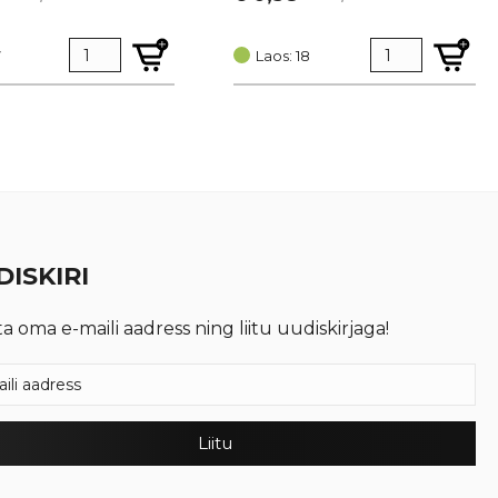
t
Algne
Current
hind
price
7
oli:
is:
Laos: 18
€ 0,51.
€ 0,38.
ISKIRI
ta oma e-maili aadress ning liitu uudiskirjaga!