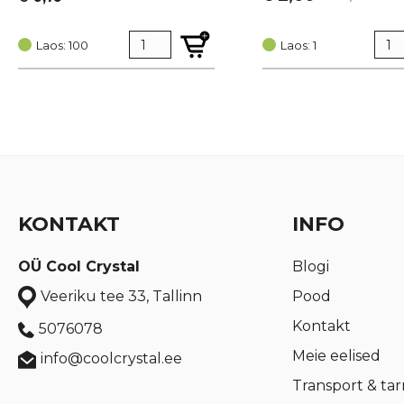
Algne
Current
hind
price
Laos: 100
oli:
is:
Laos: 1
€ 3,47.
€ 2,60.
KONTAKT
INFO
OÜ Cool Crystal
Blogi
Pood
Veeriku tee 33, Tallinn
Kontakt
5076078
Meie eelised
info@coolcrystal.ee
Transport & ta