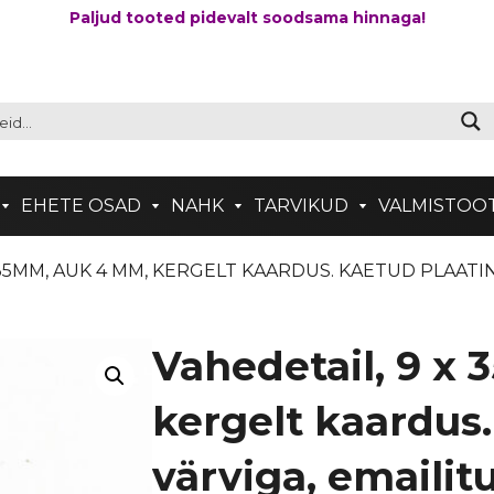
Paljud tooted pidevalt soodsama hinnaga!
EHETE OSAD
NAHK
TARVIKUD
VALMISTOO
X 35MM, AUK 4 MM, KERGELT KAARDUS. KAETUD PLAAT
Vahedetail, 9 x
kergelt kaardus
värviga, emailit