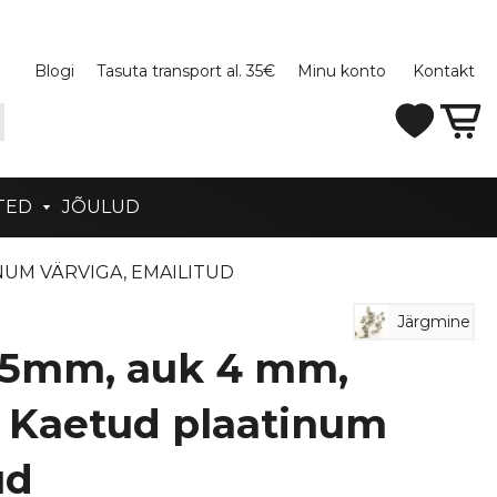
Blogi
Tasuta transport al. 35€
Minu konto
Kontakt
TED
JÕULUD
INUM VÄRVIGA, EMAILITUD
Järgmine
 35mm, auk 4 mm,
. Kaetud plaatinum
ud