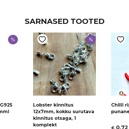
SARNASED TOOTED
%
%
AG925
Lobster kinnitus
Chilli 
ammi
12x7mm, kokku surutava
punane
kinnitus otsaga, 1
komplekt
0,72
€