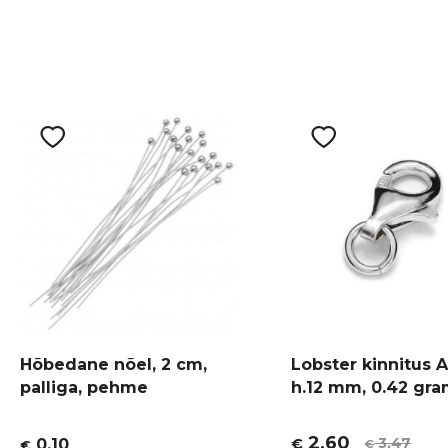
Hõbedane nõel, 2 cm,
Lobster kinnitus 
palliga, pehme
h.12 mm, 0.42 gr
2,60
3,47
0,10
€
€
€