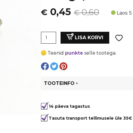
Algne
Current
0,45
0,60
€
€
Laos: 5
hind
price
Vahedetail,
oli:
is:
LISA KORVI
9
x
€ 0,60.
€ 0,45.
Teenid
punkte
selle tootega.
35mm,
auk
4
mm,
kergelt
TOOTEINFO
kaardus.
Kaetud
Tootekood
6197
plaatinum
14 päeva tagastus
värviga,
emailitud
Tasuta transport tellimusele üle 35€
kogus