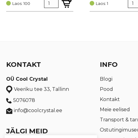
Laos: 100
oli:
is:
Laos: 1
€ 3,47.
€ 2,60.
KONTAKT
INFO
OÜ Cool Crystal
Blogi
Pood
Veeriku tee 33, Tallinn
Kontakt
5076078
Meie eelised
info@coolcrystal.ee
Transport & ta
JÄLGI MEID
Ostutingimuse