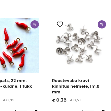
%
%
ripats, 22 mm,
Roostevaba kruvi
-kuldne, 1 tükk
kinnitus helmele, lm.8
mm
0,38
0,95
0,51
€
€
€
t
Algne
Current
hind
price