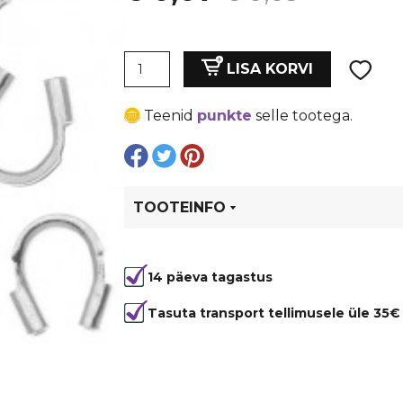
hind
price
U
oli:
is:
LISA KORVI
kinnis,
nööri
€ 0,09.
€ 0,07.
Teenid
punkte
selle tootega.
ja
traadi
kaitse,
hõbedane
kogus
TOOTEINFO
Tootekood
20441
14 päeva tagastus
Tasuta transport tellimusele üle 35€