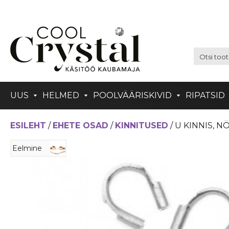
UUS
HELMED
POOLVÄÄRISKIVID
RIPATSID
ESILEHT
/
EHETE OSAD
/
KINNITUSED
/ U KINNIS, 
Eelmine