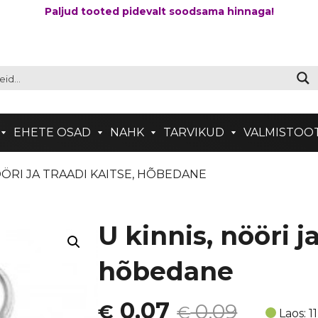
Paljud tooted pidevalt soodsama hinnaga!
EHETE OSAD
NAHK
TARVIKUD
VALMISTOO
NÖÖRI JA TRAADI KAITSE, HÕBEDANE
U kinnis, nööri j
hõbedane
Algne
Current
0,07
0,09
€
€
Laos: 11