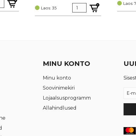
hind
price
oli:
is:
Laos: 
oli:
is:
Laos: 35
€ 0,95.
€ 0,72.
€ 0,25.
€ 0,19.
MINU KONTO
UUD
Minu konto
Sises
Soovinimekiri
Lojaalsusprogramm
Allahindlused
rne
d