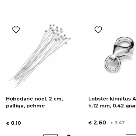
Hõbedane nõel, 2 cm,
Lobster kinnitus 
palliga, pehme
h.12 mm, 0.42 gr
2,60
3,47
0,10
€
€
€
Algne
Current
hind
price