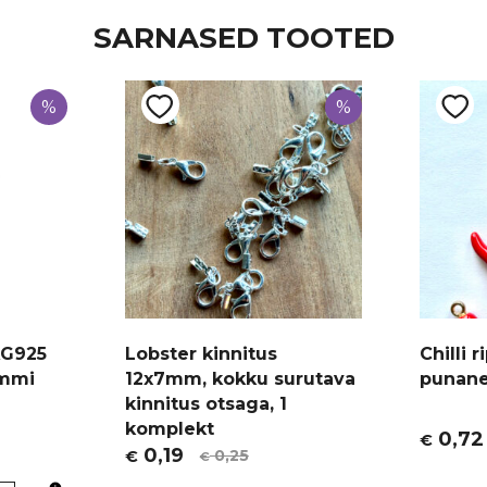
SARNASED TOOTED
%
%
AG925
Lobster kinnitus
Chilli 
ammi
12x7mm, kokku surutava
punane
kinnitus otsaga, 1
komplekt
0,72
€
Algne
Curren
0,19
0,25
€
€
Algne
Current
hind
price