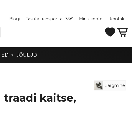
Blogi
Tasuta transport al. 35€
Minu konto
Kontakt
TED
JÕULUD
Järgmine
a traadi kaitse,