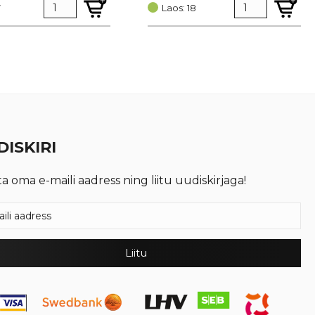
7
oli:
is:
Laos: 18
€ 0,51.
€ 0,38.
ISKIRI
ta oma e-maili aadress ning liitu uudiskirjaga!