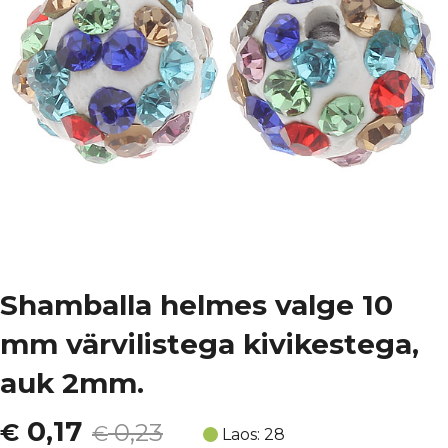
Shamballa helmes valge 10
mm värvilistega kivikestega,
auk 2mm.
Algne
Current
0,17
€
0,23
€
Laos: 28