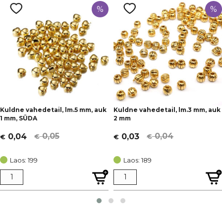
%
%
Kuldne vahedetail, lm.5 mm, auk
Kuldne vahedetail, lm.3 mm, auk
1 mm, SÜDA
2 mm
0,05
0,04
0,04
0,03
€
€
€
€
Algne
Current
Algne
Current
hind
price
hind
price
Laos: 199
Laos: 189
oli:
is:
oli:
is:
€ 0,05.
€ 0,04.
€ 0,04.
€ 0,03.