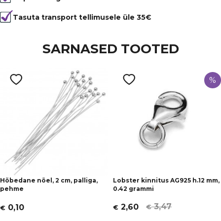
Tasuta transport tellimusele üle 35€
SARNASED TOOTED
%
Hõbedane nõel, 2 cm, palliga,
Lobster kinnitus AG925 h.12 mm,
pehme
0.42 grammi
3,47
2,60
0,10
€
€
€
Algne
Current