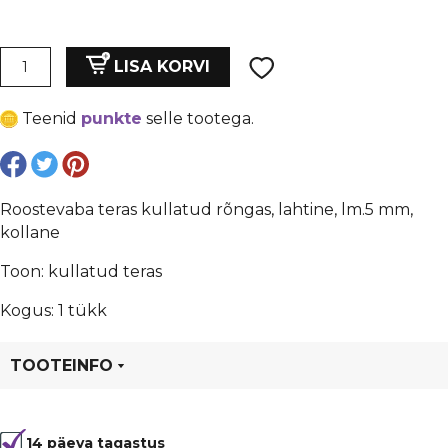
hind
price
oli:
is:
Roostevaba
LISA KORVI
teras
€ 0,07.
€ 0,05.
kullatud
Teenid
punkte
selle tootega.
rõngas,
lahtine,
lm.5
mm,
Roostevaba teras kullatud rõngas, lahtine, lm.5 mm,
kollane
kollane
kogus
Toon: kullatud teras
Kogus: 1 tükk
TOOTEINFO
Tootekood
81976
14 päeva tagastus