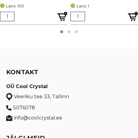
hind
price
Laos: 100
Laos: 1
oli:
is:
€ 3,47.
€ 2,60.
KONTAKT
OÜ Cool Crystal
Veeriku tee 33, Tallinn
5076078
info@coolcrystal.ee
JÄLGI MEID