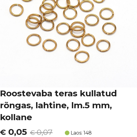
Roostevaba teras kullatud
rõngas, lahtine, lm.5 mm,
kollane
Algne
Current
0,05
€
0,07
€
Laos: 148