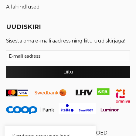
Allahindlused
UUDISKIRI
Sisesta oma e-maili aadress ning liitu uudiskirjaga!
© 2026 Cool Crystal OÜ //
XYSUM E-POED