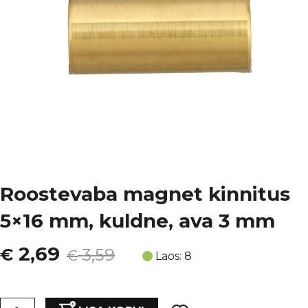
Roostevaba magnet kinnitus
5×16 mm, kuldne, ava 3 mm
Algne
Current
2,69
€
3,59
€
Laos: 8
hind
price
Roostevaba