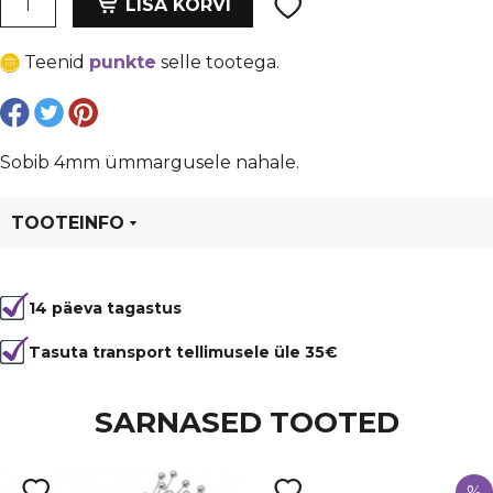
oli:
is:
LISA KORVI
magnet
€ 3,59.
€ 2,69.
kinnitus
Teenid
punkte
selle tootega.
5x16
mm,
kuldne,
ava
Sobib 4mm ümmargusele nahale.
3
mm
TOOTEINFO
kogus
Tootekood
96262
14 päeva tagastus
Tasuta transport tellimusele üle 35€
SARNASED TOOTED
%