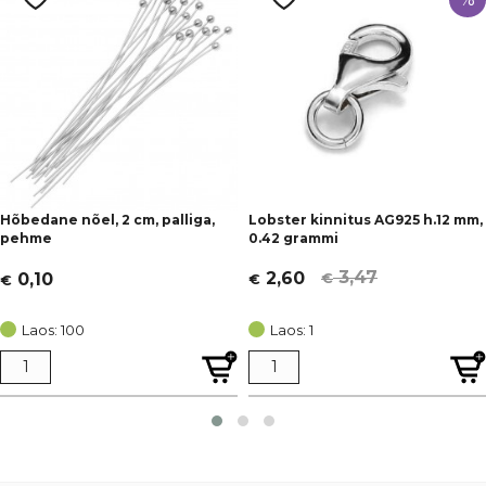
Hõbedane nõel, 2 cm, palliga,
Lobster kinnitus AG925 h.12 mm,
pehme
0.42 grammi
3,47
2,60
0,10
€
€
€
Algne
Current
hind
price
Laos: 100
Laos: 1
oli:
is:
€ 3,47.
€ 2,60.