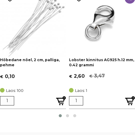
Hõbedane nõel, 2 cm, palliga,
Lobster kinnitus AG925 h.12 mm,
pehme
0.42 grammi
3,47
2,60
0,10
€
€
€
Algne
Current
hind
price
Laos: 100
Laos: 1
oli:
is:
€ 3,47.
€ 2,60.