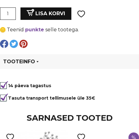
Rõngas,
LISA KORVI
lahti
käiv,
Teenid
punkte
selle tootega.
TUMEPRUUN,
lm
5
mm,
paksus
TOOTEINFO
1
mm
Tootekood
6753
kogus
14 päeva tagastus
Värvus
Pruun
Tasuta transport tellimusele üle 35€
SARNASED TOOTED
%