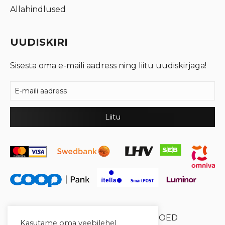
Allahindlused
UUDISKIRI
Sisesta oma e-maili aadress ning liitu uudiskirjaga!
© 2026 Cool Crystal OÜ //
XYSUM E-POED
Kasutame oma veebilehel