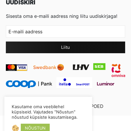
UUDISKIRI
Sisesta oma e-maili aadress ning liitu uudiskirjaga!
© 2026 Cool Crystal OÜ //
XYSUM E-POED
Kasutame oma veebilehel
küpsiseid. Vajutades "Nõustun"
nõustud küpsiste kasutamisega.
NÕUSTUN