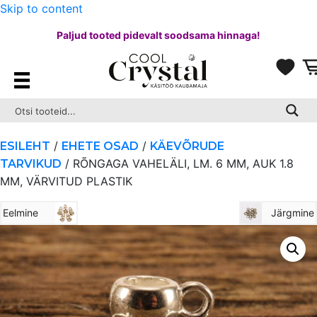
Skip to content
Paljud tooted pidevalt soodsama hinnaga!
/
/
ESILEHT
EHETE OSAD
KÄEVÕRUDE
/ RÕNGAGA VAHELÄLI, LM. 6 MM, AUK 1.8
TARVIKUD
MM, VÄRVITUD PLASTIK
Eelmine
Järgmine