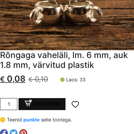
Rõngaga vaheläli, lm. 6 mm, auk
1.8 mm, värvitud plastik
Algne
Current
0,08
€
0,10
€
Laos: 33
hind
price
oli:
is:
Rõngaga
LISA KORVI
vaheläli,
€ 0,10.
€ 0,08.
lm.
Teenid
punkte
selle tootega.
6
mm,