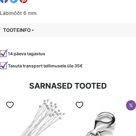
auk
1.8
Läbimõõt 6 mm.
mm,
värvitud
TOOTEINFO
plastik
kogus
Tootekood
5228
14 päeva tagastus
Tasuta transport tellimusele üle 35€
SARNASED TOOTED
%