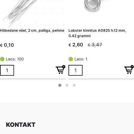
Hõbedane nõel, 2 cm, palliga, pehme
Lobster kinnitus AG925 h.12 mm,
0.42 grammi
3,47
2,60
0,10
€
€
€
Algne
Current
hind
price
Laos: 100
Laos: 1
oli:
is:
€ 3,47.
€ 2,60.
KONTAKT