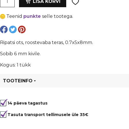
oli:
is:
LISA KORVI
ots,
€ 0,10.
€ 0,08.
roostevaba
Teenid
punkte
selle tootega.
teras,
0.7x5x8mm
kogus
Ripatsi ots, roostevaba teras, 0.7x5x8mm.
Sobib 6 mm kivile.
Kogus: 1 tükk
TOOTEINFO
Tootekood
80168
14 päeva tagastus
Tasuta transport tellimusele üle 35€