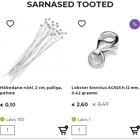
SARNASED TOOTED
%
Hõbedane nõel, 2 cm, palliga,
Lobster kinnitus AG925 h.12 mm,
pehme
0.42 grammi
3,47
2,60
0,10
€
€
€
Algne
Current
hind
price
Laos: 100
Laos: 1
oli:
is:
€ 3,47.
€ 2,60.