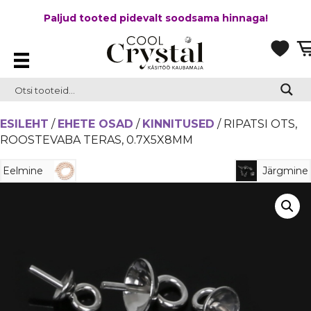
Paljud tooted pidevalt soodsama hinnaga!
ESILEHT
/
EHETE OSAD
/
KINNITUSED
/ RIPATSI OTS,
ROOSTEVABA TERAS, 0.7X5X8MM
Eelmine
Järgmine