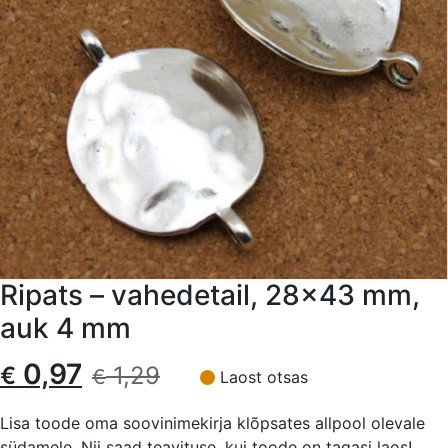
Ripats – vahedetail, 28×43 mm,
auk 4 mm
Algne
Current
0,97
€
1,29
€
Laost otsas
hind
price
Lisa toode oma soovinimekirja klõpsates allpool olevale
südamele. Nii saad teavituse, kui toode on tagasi laos!