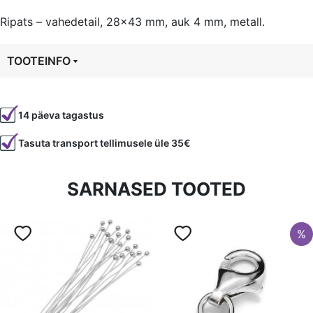
Ripats – vahedetail, 28×43 mm, auk 4 mm, metall.
TOOTEINFO
Tootekood
6845
14 päeva tagastus
Tasuta transport tellimusele üle 35€
SARNASED TOOTED
%