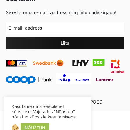
Sisesta oma e-maili aadress ning liitu uudiskirjaga!
© 2026 Cool Crystal OÜ //
XYSUM E-POED
Kasutame oma veebilehel
küpsiseid. Vajutades "Nõustun"
nõustud küpsiste kasutamisega.
NÕUSTUN