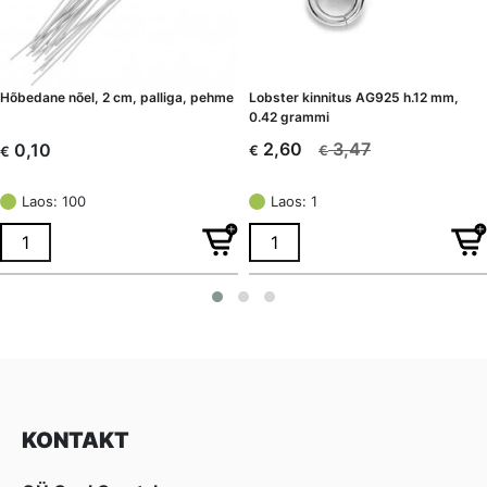
Hõbedane nõel, 2 cm, palliga, pehme
Lobster kinnitus AG925 h.12 mm,
0.42 grammi
3,47
2,60
0,10
€
€
€
Algne
Current
hind
price
Laos: 100
Laos: 1
oli:
is:
€ 3,47.
€ 2,60.
KONTAKT