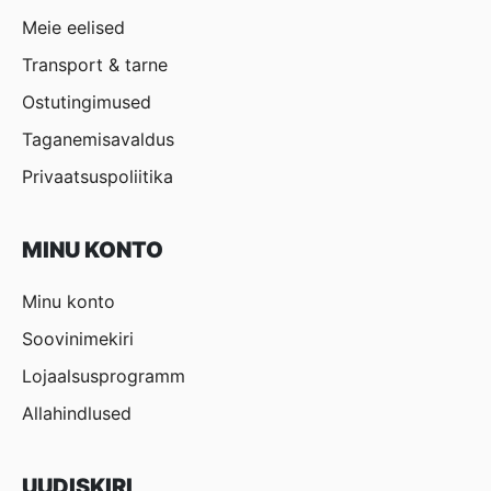
Meie eelised
Transport & tarne
Ostutingimused
Taganemisavaldus
Privaatsuspoliitika
MINU KONTO
Minu konto
Soovinimekiri
Lojaalsusprogramm
Allahindlused
UUDISKIRI