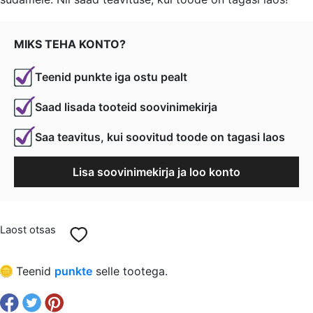
oli:
is:
€ 1,29.
€ 0,97.
MIKS TEHA KONTO?
Teenid punkte iga ostu pealt
Saad lisada tooteid soovinimekirja
Saa teavitus, kui soovitud toode on tagasi laos
Lisa soovinimekirja ja loo konto
Laost otsas
Teenid
punkte
selle tootega.