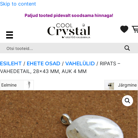
Skip to content
Paljud tooted pidevalt soodsama hinnaga!
/
/
/ RIPATS –
ESILEHT
EHETE OSAD
VAHELÜLID
VAHEDETAIL, 28×43 MM, AUK 4 MM
Eelmine
Järgmine