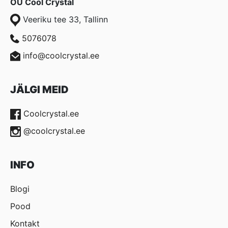
OÜ Cool Crystal
Veeriku tee 33, Tallinn
5076078
info@coolcrystal.ee
JÄLGI MEID
Coolcrystal.ee
@coolcrystal.ee
INFO
Blogi
Pood
Kontakt