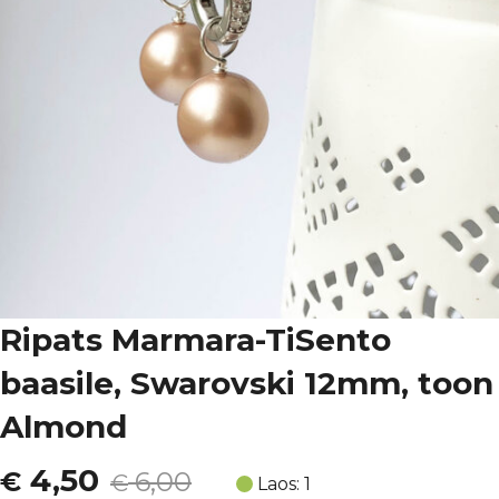
Ripats Marmara-TiSento
baasile, Swarovski 12mm, toon
Almond
Algne
Current
4,50
€
6,00
€
Laos: 1