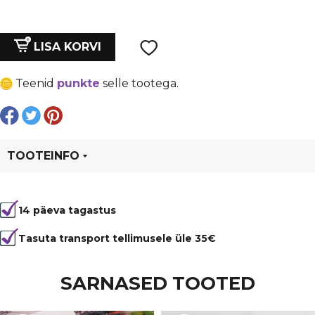
hind
price
oli:
is:
Ripats
LISA KORVI
Marmara-
€ 6,00.
€ 4,50.
TiSento
Teenid
punkte
selle tootega.
baasile,
Swarovski
12mm,
toon
Almond
TOOTEINFO
kogus
Tootekood
95863
14 päeva tagastus
Tasuta transport tellimusele üle 35€
SARNASED TOOTED