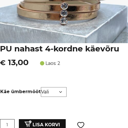
PU nahast 4-kordne käevõru
13,00
€
Laos: 2
Käe ümbermõõt
PU
LISA KORVI