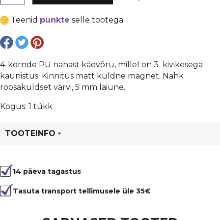
nahast
4-
Teenid
punkte
selle tootega.
kordne
käevõru
kogus
4-kornde PU nahast käevõru, millel on 3 kivikesega
kaunistus. Kinnitus matt kuldne magnet. Nahk
roosakuldset värvi, 5 mm laiune.
Kogus: 1 tükk
TOOTEINFO
Tootekood
99996
14 päeva tagastus
Tasuta transport tellimusele üle 35€