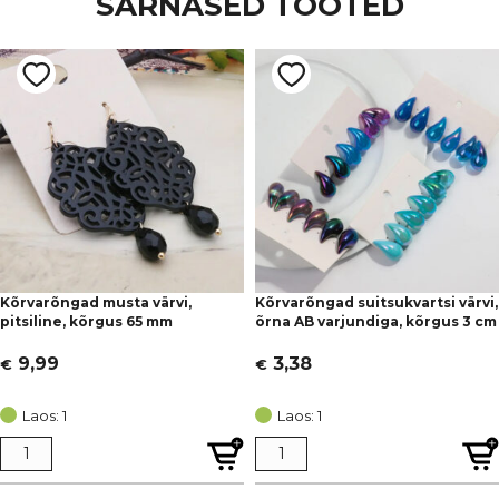
SARNASED TOOTED
Kõrvarõngad musta värvi,
Kõrvarõngad suitsukvartsi värvi,
pitsiline, kõrgus 65 mm
õrna AB varjundiga, kõrgus 3 cm
9,99
3,38
€
€
Laos: 1
Laos: 1