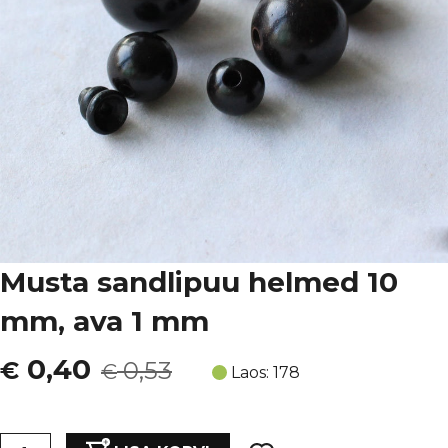
Musta sandlipuu helmed 10
mm, ava 1 mm
Algne
Current
0,40
€
0,53
€
Laos: 178
hind
price
Musta