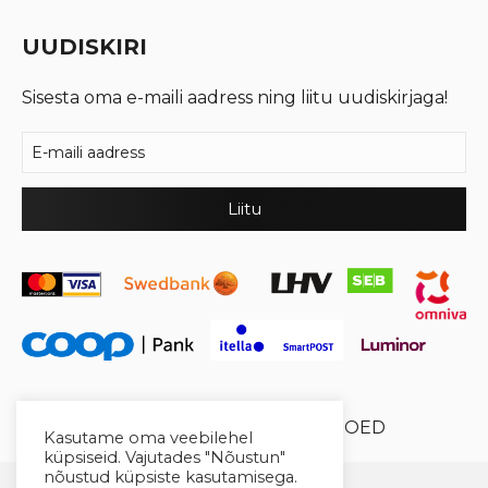
UUDISKIRI
Sisesta oma e-maili aadress ning liitu uudiskirjaga!
© 2026 Cool Crystal OÜ //
XYSUM E-POED
Kasutame oma veebilehel
küpsiseid. Vajutades "Nõustun"
nõustud küpsiste kasutamisega.