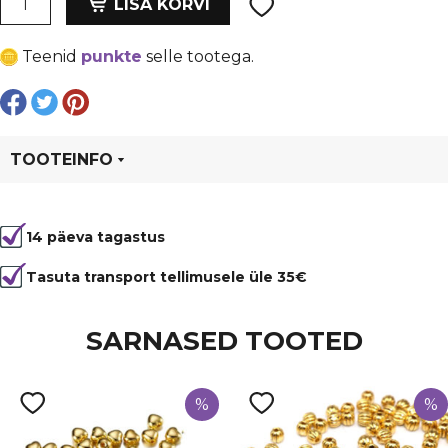
oli:
is:
LISA KORVI
sandlipuu
€ 0,53.
€ 0,40.
helmed
Teenid
punkte
selle tootega.
10
mm,
ava
1
mm
TOOTEINFO
kogus
Tootekood
99993
14 päeva tagastus
Kuju
ümmargune
Tasuta transport tellimusele üle 35€
SARNASED TOOTED
%
%