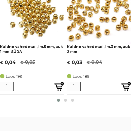
Kuldne vahedetail, lm.5 mm, auk
Kuldne vahedetail, lm.3 mm, auk
1 mm, SÜDA
2 mm
0,05
0,04
0,04
0,03
€
€
€
€
Algne
Current
Algne
Current
hind
price
hind
price
Laos: 199
Laos: 189
oli:
is:
oli:
is:
€ 0,05.
€ 0,04.
€ 0,04.
€ 0,03.