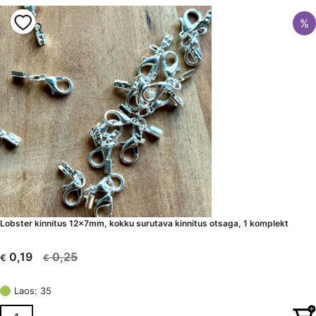
%
Lobster kinnitus 12x7mm, kokku surutava kinnitus otsaga, 1 komplekt
0,25
0,19
€
€
Algne
Current
hind
price
Laos: 35
oli:
is:
€ 0,25.
€ 0,19.