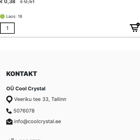
0,51
0,38
€
€
Algne
Current
hind
price
Laos: 18
oli:
is:
€ 0,51.
€ 0,38.
KONTAKT
OÜ Cool Crystal
Veeriku tee 33, Tallinn
5076078
info@coolcrystal.ee