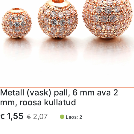
Metall (vask) pall, 6 mm ava 2
mm, roosa kullatud
Algne
Current
1,55
€
2,07
€
Laos: 2
hind
price