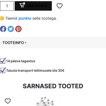
oli:
is:
Metall
LISA KORVI
(vask)
€ 2,07.
€ 1,55.
pall,
Teenid
punkte
selle tootega.
6
mm
ava
2
TOOTEINFO
mm,
roosa
Tootekood
95217
kullatud
kogus
14 päeva tagastus
Tasuta transport tellimusele üle 35€
SARNASED TOOTED