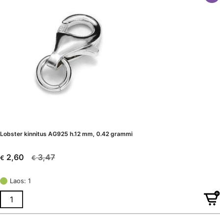
Lobster kinnitus AG925 h.12 mm, 0.42 grammi
3,47
2,60
€
€
Algne
Current
hind
price
Laos: 1
oli:
is:
€ 3,47.
€ 2,60.