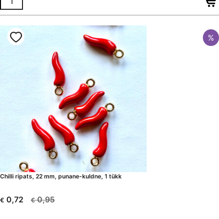
%
Chilli ripats, 22 mm, punane-kuldne, 1 tükk
0,95
0,72
€
€
Algne
Current
hind
price