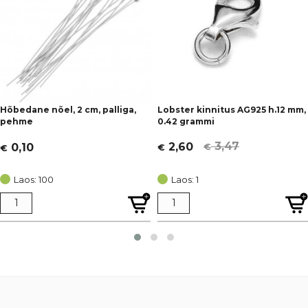
Hõbedane nõel, 2 cm, palliga,
Lobster kinnitus AG925 h.12 mm,
pehme
0.42 grammi
3,47
2,60
0,10
€
€
€
Algne
Current
hind
price
Laos: 100
Laos: 1
oli:
is:
€ 3,47.
€ 2,60.