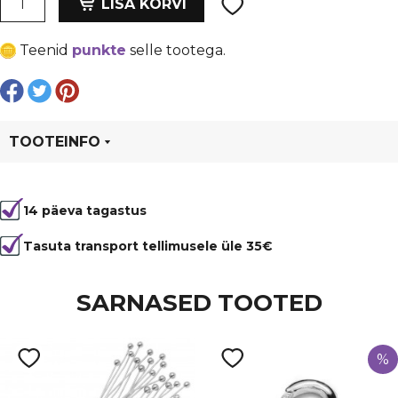
oli:
is:
LISA KORVI
vahedetail
€ 2,82.
€ 2,12.
9.5x5.5
Teenid
punkte
selle tootega.
mm,
kullatud
kogus
TOOTEINFO
Tootekood
95606
14 päeva tagastus
Tasuta transport tellimusele üle 35€
SARNASED TOOTED
%