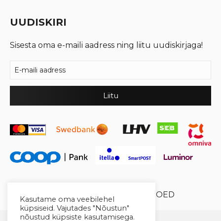
UUDISKIRI
Sisesta oma e-maili aadress ning liitu uudiskirjaga!
© 2026 Cool Crystal OÜ //
XYSUM E-POED
Kasutame oma veebilehel
küpsiseid. Vajutades "Nõustun"
nõustud küpsiste kasutamisega.