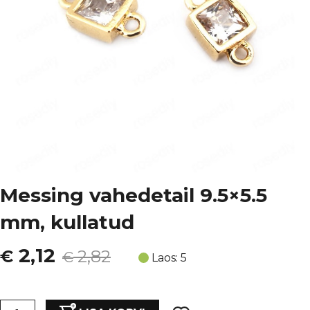
Messing vahedetail 9.5×5.5
mm, kullatud
Algne
Current
2,12
€
2,82
€
Laos: 5
hind
price
Messing