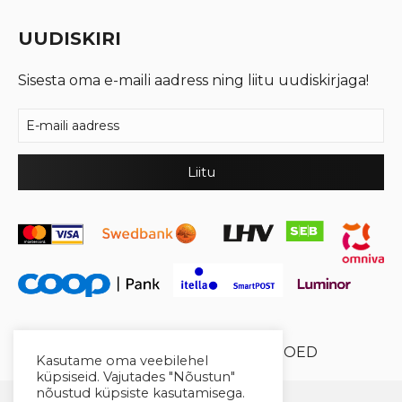
UUDISKIRI
Sisesta oma e-maili aadress ning liitu uudiskirjaga!
© 2026 Cool Crystal OÜ //
XYSUM E-POED
Kasutame oma veebilehel
küpsiseid. Vajutades "Nõustun"
nõustud küpsiste kasutamisega.