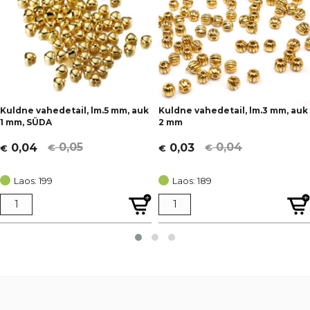
Kuldne vahedetail, lm.5 mm, auk
Kuldne vahedetail, lm.3 mm, auk
1 mm, SÜDA
2 mm
0,05
0,04
0,04
0,03
€
€
€
€
Algne
Current
Algne
Current
hind
price
hind
price
Laos: 199
Laos: 189
oli:
is:
oli:
is:
€ 0,05.
€ 0,04.
€ 0,04.
€ 0,03.