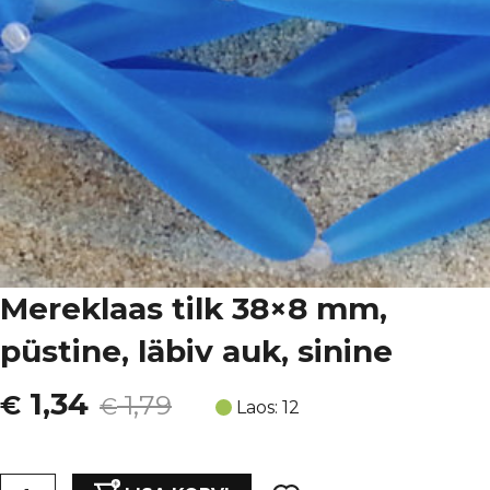
Mereklaas tilk 38×8 mm,
püstine, läbiv auk, sinine
Algne
Current
1,34
€
1,79
€
Laos: 12
hind
price
Mereklaas