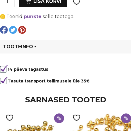
oli:
is:
LISA KORVI
tilk
€ 1,79.
€ 1,34.
38x8
Teenid
punkte
selle tootega.
mm,
püstine,
läbiv
auk,
sinine
TOOTEINFO
kogus
Tootekood
20403
14 päeva tagastus
Värvus
Sinine
Kuju
tilk
Tasuta transport tellimusele üle 35€
SARNASED TOOTED
%
%