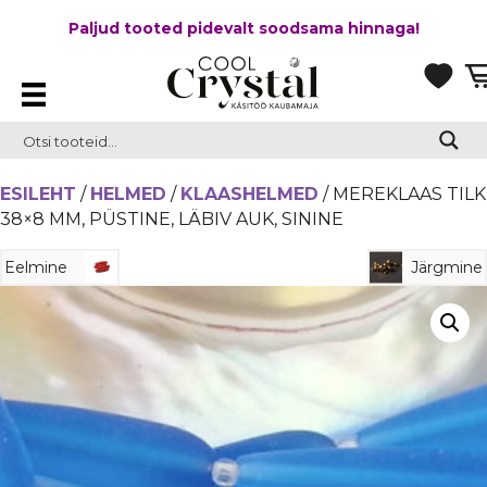
Paljud tooted pidevalt soodsama hinnaga!
ESILEHT
/
HELMED
/
KLAASHELMED
/ MEREKLAAS TILK
38×8 MM, PÜSTINE, LÄBIV AUK, SININE
Eelmine
Järgmine